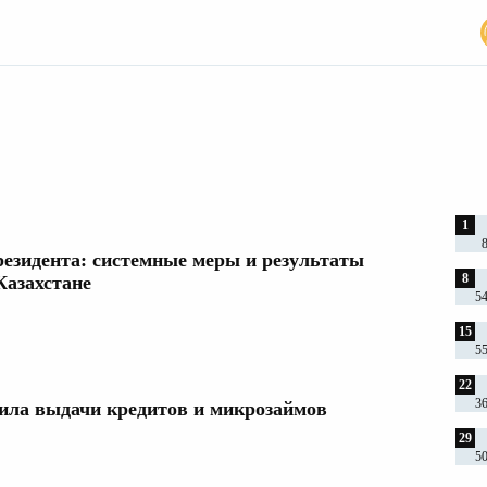
я 2025
1
езидента: системные меры и результаты
8
Казахстане
5
15
5
22
3
ила выдачи кредитов и микрозаймов
29
5