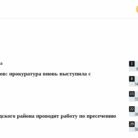
я 2025
на
1
ов: прокуратура вновь выступила с
8
5
15
5
22
3
ского района проводит работу по пресечению
29
5