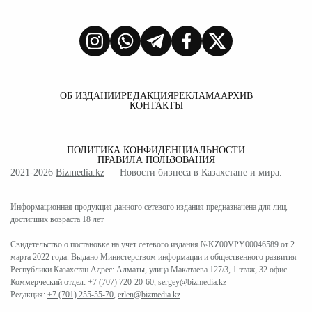
ОБ ИЗДАНИИ
РЕДАКЦИЯ
РЕКЛАМА
АРХИВ
КОНТАКТЫ
ПОЛИТИКА КОНФИДЕНЦИАЛЬНОСТИ
ПРАВИЛА ПОЛЬЗОВАНИЯ
2021-2026
Bizmedia.kz
— Новости бизнеса в Казахстане и мира.
Информационная продукция данного сетевого издания предназначена для лиц,
достигших возраста 18 лет
Свидетельство о постановке на учет сетевого издания №KZ00VPY00046589 от 2
марта 2022 года. Выдано Министерством информации и общественного развития
Республики Казахстан Адрес: Алматы, улица Макатаева 127/3, 1 этаж, 32 офис.
Коммерческий отдел:
+7 (707) 720-20-60
,
sergey@bizmedia.kz
Редакция:
+7 (701) 255-55-70
,
erlen@bizmedia.kz