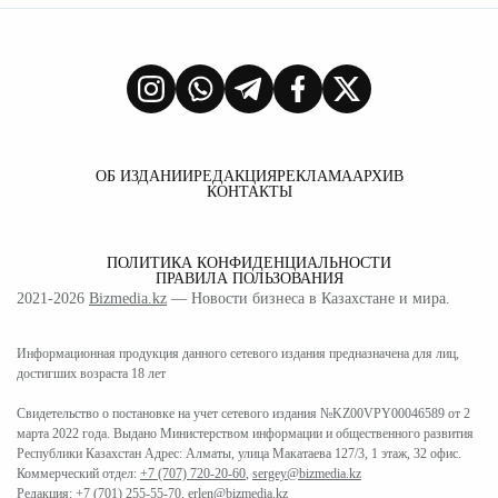
ОБ ИЗДАНИИ
РЕДАКЦИЯ
РЕКЛАМА
АРХИВ
КОНТАКТЫ
ПОЛИТИКА КОНФИДЕНЦИАЛЬНОСТИ
ПРАВИЛА ПОЛЬЗОВАНИЯ
2021-2026
Bizmedia.kz
— Новости бизнеса в Казахстане и мира.
Информационная продукция данного сетевого издания предназначена для лиц,
достигших возраста 18 лет
Свидетельство о постановке на учет сетевого издания №KZ00VPY00046589 от 2
марта 2022 года. Выдано Министерством информации и общественного развития
Республики Казахстан Адрес: Алматы, улица Макатаева 127/3, 1 этаж, 32 офис.
Коммерческий отдел:
+7 (707) 720-20-60
,
sergey@bizmedia.kz
Редакция:
+7 (701) 255-55-70
,
erlen@bizmedia.kz