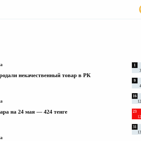
2
на
1
продали некачественный товар в РК
9
16
на
1
ра на 24 мая — 424 тенге
23
1
31
1
на