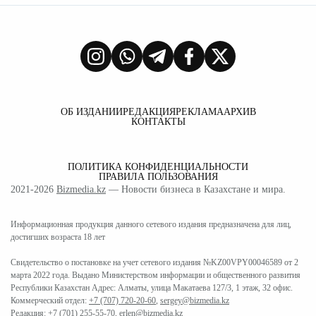
ОБ ИЗДАНИИ
РЕДАКЦИЯ
РЕКЛАМА
АРХИВ
КОНТАКТЫ
ПОЛИТИКА КОНФИДЕНЦИАЛЬНОСТИ
ПРАВИЛА ПОЛЬЗОВАНИЯ
2021-2026
Bizmedia.kz
— Новости бизнеса в Казахстане и мира.
Информационная продукция данного сетевого издания предназначена для лиц,
достигших возраста 18 лет
Свидетельство о постановке на учет сетевого издания №KZ00VPY00046589 от 2
марта 2022 года. Выдано Министерством информации и общественного развития
Республики Казахстан Адрес: Алматы, улица Макатаева 127/3, 1 этаж, 32 офис.
Коммерческий отдел:
+7 (707) 720-20-60
,
sergey@bizmedia.kz
Редакция:
+7 (701) 255-55-70
,
erlen@bizmedia.kz