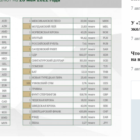
7 ав
У «
эко
7 ав
Что
на 
7 ав