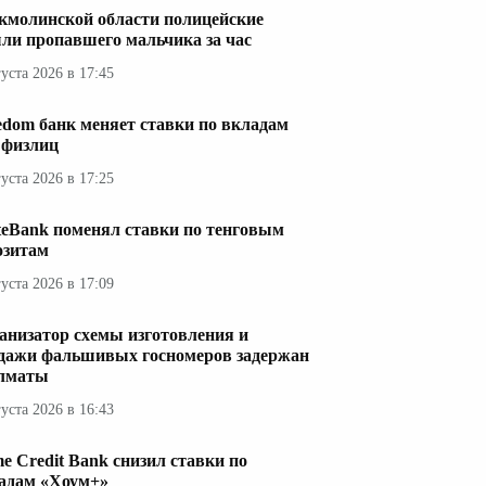
кмолинской области полицейские
ли пропавшего мальчика за час
густа 2026 в 17:45
edom банк меняет ставки по вкладам
 физлиц
густа 2026 в 17:25
teBank поменял ставки по тенговым
озитам
густа 2026 в 17:09
анизатор схемы изготовления и
дажи фальшивых госномеров задержан
лматы
густа 2026 в 16:43
e Credit Bank снизил ставки по
адам «Хоум+»