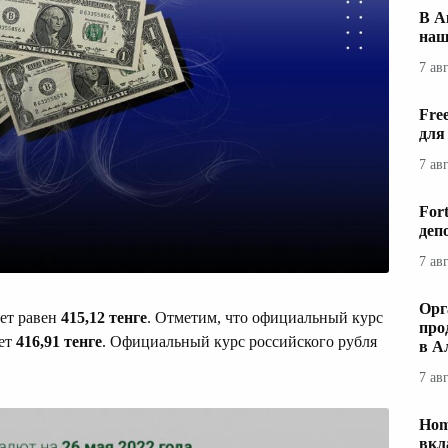
В А
наш
7 ав
Fre
для
7 ав
For
деп
7 ав
Орг
дет равен
415,12 тенге
. Отметим, что официальный курс
про
яет
416,91 тенге
. Официальный курс российского рубля
в А
7 ав
Hom
вкл