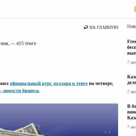
вости Казахстана
Но
НА ГЛАВНУЮ
Fre
 мая, — 415 тенге
бес
вые
7 ав
Каз
дел
овил
официальный курс доллара к тенге
на четверг,
— новости бизнеса
.
7 ав
В б
вно
Каз
7 ав