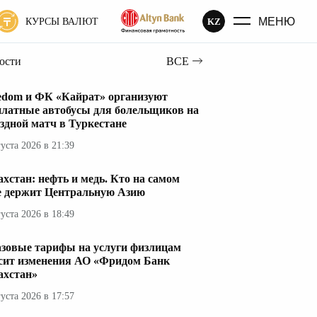
МЕНЮ
KZ
КУРСЫ ВАЛЮТ
вости
ВСЕ
edom и ФК «Кайрат» организуют
платные автобусы для болельщиков на
здной матч в Туркестане
густа 2026 в 21:39
ахстан: нефть и медь. Кто на самом
е держит Центральную Азию
густа 2026 в 18:49
азовые тарифы на услуги физлицам
сит изменения АО «Фридом Банк
ахстан»
густа 2026 в 17:57