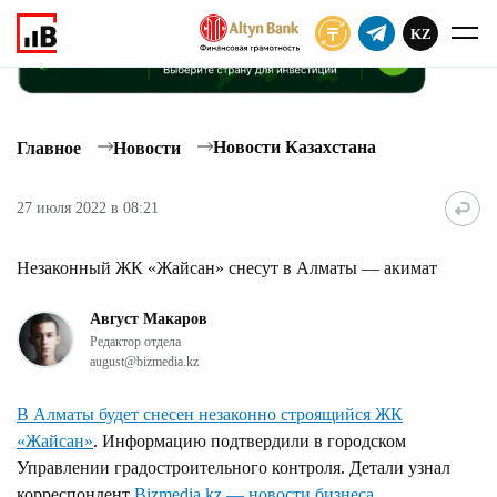
KZ
ПОДПИСАТЬ
Новости Казахстана
Главное
Новости
27 июля 2022 в 08:21
Незаконный ЖК «Жайсан» снесут в Алматы — акимат
Август Макаров
Редактор отдела
august@bizmedia.kz
В Алматы будет снесен незаконно строящийся ЖК
«Жайсан»
. Информацию подтвердили в городском
Управлении градостроительного контроля. Детали узнал
корреспондент
Bizmedia.kz — новости бизнеса
.