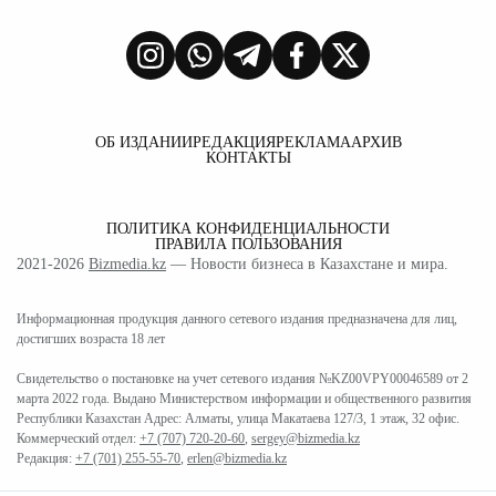
ОБ ИЗДАНИИ
РЕДАКЦИЯ
РЕКЛАМА
АРХИВ
КОНТАКТЫ
ПОЛИТИКА КОНФИДЕНЦИАЛЬНОСТИ
ПРАВИЛА ПОЛЬЗОВАНИЯ
2021-2026
Bizmedia.kz
— Новости бизнеса в Казахстане и мира.
Информационная продукция данного сетевого издания предназначена для лиц,
достигших возраста 18 лет
Свидетельство о постановке на учет сетевого издания №KZ00VPY00046589 от 2
марта 2022 года. Выдано Министерством информации и общественного развития
Республики Казахстан Адрес: Алматы, улица Макатаева 127/3, 1 этаж, 32 офис.
Коммерческий отдел:
+7 (707) 720-20-60
,
sergey@bizmedia.kz
Редакция:
+7 (701) 255-55-70
,
erlen@bizmedia.kz