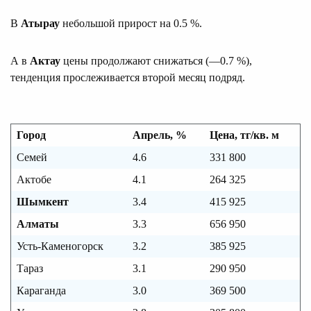
В
Атырау
небольшой прирост на 0.5 %.
А в
Актау
цены продолжают снижаться (—0.7 %),
тенденция прослеживается второй месяц подряд.
Город
Апрель, %
Цена, тг/кв. м
Семей
4.6
331 800
Актобе
4.1
264 325
Шымкент
3.4
415 925
Алматы
3.3
656 950
Усть-Каменогорск
3.2
385 925
Тараз
3.1
290 950
Караганда
3.0
369 500