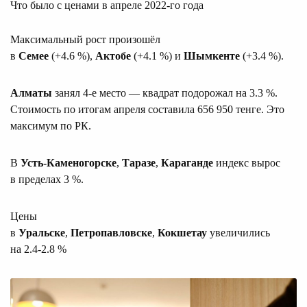
Что было с ценами в апреле 2022-го года
Максимальный рост произошёл
в
Семее
(+4.6 %),
Актобе
(+4.1 %) и
Шымкенте
(+3.4 %).
Алматы
занял 4-е место — квадрат подорожал на 3.3 %.
Стоимость по итогам апреля составила 656 950 тенге. Это
максимум по РК.
В
Усть-Каменогорске
,
Таразе
,
Караганде
индекс вырос
в пределах 3 %.
Цены
в
Уральске
,
Петропавловске
,
Кокшетау
увеличились
на 2.4-2.8 %