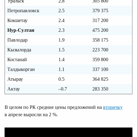
Уральск
2.8
305 800
Петропавловск
2.5
379 375
Кокшетау
2.4
317 200
Нур-Султан
2.3
475 200
Павлодар
1.9
358 175
Кызылорда
1.5
223 700
Костанай
1.4
359 800
Талдыкорган
1.1
337 100
Атырау
0.5
364 825
Актау
–0.7
283 350
В целом по РК средние цены предложений на
вторичку
в апреле выросли на 2 %.