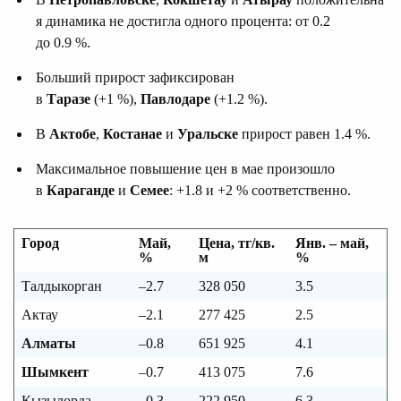
я динамика не достигла одного процента: от 0.2
до 0.9 %.
Больший прирост зафиксирован
в
Таразе
(+1 %),
Павлодаре
(+1.2 %).
В
Актобе
,
Костанае
и
Уральске
прирост равен 1.4 %.
Максимальное повышение цен в мае произошло
в
Караганде
и
Семее
: +1.8 и +2 % соответственно.
Город
Май,
Цена, тг/кв.
Янв. – май,
%
м
%
Талдыкорган
–2.7
328 050
3.5
Актау
–2.1
277 425
2.5
Алматы
–0.8
651 925
4.1
Шымкент
–0.7
413 075
7.6
Кызылорда
–0.3
222 950
6.3