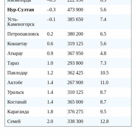
Нур-Султан
–0.3
473 900
5.6
Усть-
–0.1
385 650
7.4
Каменогорск
Петропавловск
0.2
380 200
6.5
Кокшетау
0.6
319 125
5.6
Атырау
0.9
367 950
4.8
Тараз
1.0
293 800
7.3
Павлодар
1.2
362 425
10.5
Актобе
1.4
267 900
11.0
Уральск
1.4
310 125
8.7
Костанай
1.4
365 000
8.7
Караганда
1.8
376 275
9.5
Семей
2.0
338 300
12.8