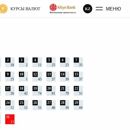
МЕНЮ
KZ
КУРСЫ ВАЛЮТ
2
3
4
5
6
7
2
18
2
11
25
25
35
9
10
12
13
14
15
2
25
1
45
37
39
37
17
18
19
20
21
22
7
26
42
74
81
79
51
24
25
26
27
28
29
0
11
11
51
46
36
44
31
4
13