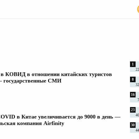
 2022
1
2
 в КОВИД в отношении китайских туристов
8
— государственные СМИ
3
16
23
4
COVID в Китае увеличивается до 9000 в день —
ьская компания Airfinity
30
4