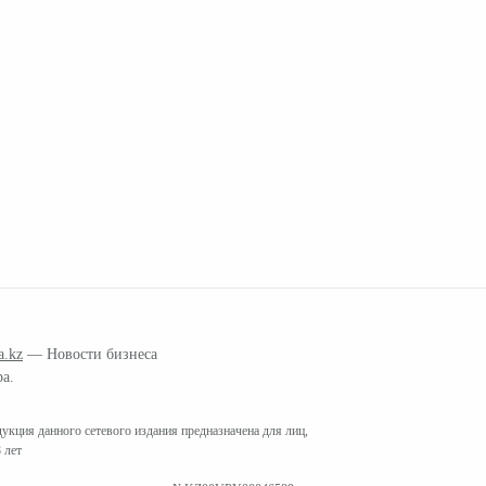
a.kz
— Новости бизнеса
ра.
кция данного сетевого издания предназначена для лиц,
 лет