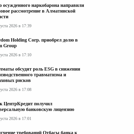
о осужденного наркобарона направили
новое рассмотрение в Алматинской
асти
густа 2026 в 17:39
edom Holding Corp. приобрел долю в
im Group
густа 2026 в 17:10
лматы обсудят роль ESG в снижении
изводственного травматизма и
аховых рисков
густа 2026 в 17:08
к ЦентрКредит получил
версальную банковскую лицензию
густа 2026 в 17:01
гчение требований Отбасы банка к