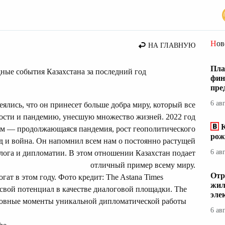
Но
НА ГЛАВНУЮ
Пла
ные события Казахстана за последний год
фин
пре
6 ав
еялись, что он принесет больше добра миру, который все
ности и пандемию, унесшую множество жизней. 2022 год
К
им — продолжающаяся пандемия, рост геополитического
рож
д и война. Он напомнил всем нам о постоянно растущей
6 ав
лога и дипломатии. В этом отношении Казахстан подает
отличный пример всему миру.
Отр
ат в этом году. Фото кредит: The Astana Times
жил
 свой потенциал в качестве диалоговой площадки. The
эле
сновные моменты уникальной дипломатической работы
6 ав