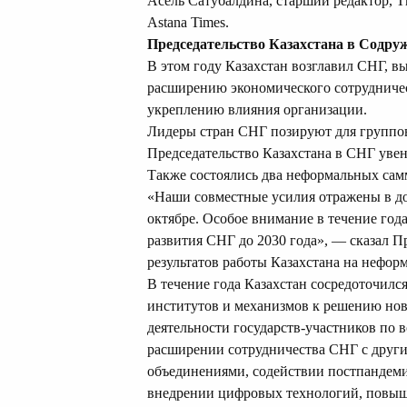
Асель Сатубалдина, старший редактор, T
Astana Times.
Председательство Казахстана в Содру
В этом году Казахстан возглавил СНГ, 
расширению экономического сотрудниче
укреплению влияния организации.
Лидеры стран СНГ позируют для группово
Председательство Казахстана в СНГ уве
Также состоялись два неформальных самм
«Наши совместные усилия отражены в до
октябре. Особое внимание в течение год
развития СНГ до 2030 года», — сказал 
результатов работы Казахстана на нефор
В течение года Казахстан сосредоточил
институтов и механизмов к решению но
деятельности государств-участников по 
расширении сотрудничества СНГ с друг
объединениями, содействии постпандеми
внедрении цифровых технологий, повыш