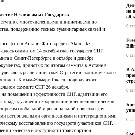
he
Дел
на 
жестве Независимых Государств
обл
выступив с многочисленными инициативами по
6 ав
ства, поддержанию тесных гуманитарных связей и
Fre
го фото в Астане. Фото кредит: Akorda.kz
Bil
нчалось
саммитом 14 октября
глав государств СНГ.
6 ав
ита в Санкт-Петербурге в октябре и декабре.
кументах, принятых по итогам саммита в Астане в
В А
а уделялось реализации задач Стратегии экономического
про
Президент Касым-Жомарт Токаев,
подводя итоги
стр
мальном саммите СНГ 26 декабря.
6 ав
ся на повышении эффективности СНГ, адаптации его
вых задач, усилении координации внешнеполитической
Бан
вопросам глобальной и региональной повестки дня,
уни
ими региональными организациями и интеграционными
6 ав
ческому восстановлению государств-участников СНГ,
ении качества и доступности транспортной
Смя