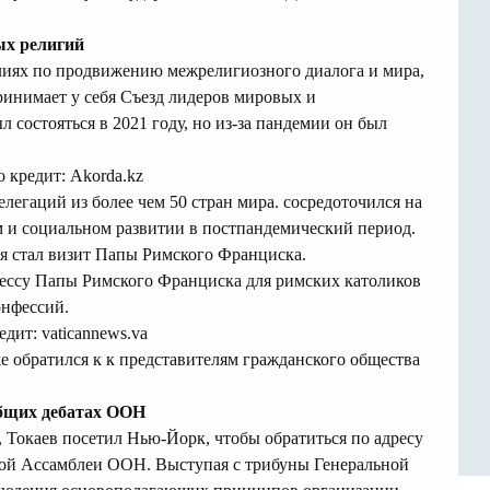
ых религий
лиях по продвижению межрелигиозного диалога и мира,
принимает у себя Съезд лидеров мировых и
 состояться в 2021 году, но из-за пандемии он был
 кредит: Akorda.kz
елегаций из более чем 50 стран мира.
сосредоточился на
м и социальном развитии в постпандемический период.
я стал визит Папы Римского Франциска.
ессу Папы Римского Франциска для римских католиков
онфессий.
дит: vaticannews.va
же
обратился к
к представителям гражданского общества
Общих дебатах ООН
а, Токаев посетил Нью-Йорк, чтобы
обратиться по адресу
ной Ассамблеи ООН. Выступая с трибуны Генеральной