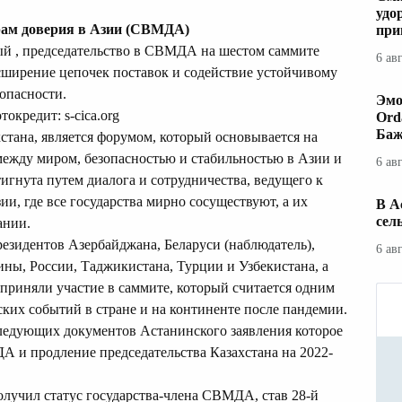
удо
рам доверия в Азии (СВМДА)
при
ый
, председательство в СВМДА на шестом саммите
6 ав
асширение цепочек поставок и содействие устойчивому
зопасности.
Эмо
кредит: s-cica.org
Ord
Баж
тана, является форумом, который основывается на
 между миром, безопасностью и стабильностью в Азии и
6 ав
тигнута путем диалога и сотрудничества, ведущего к
и, где все государства мирно сосуществуют, а их
В А
сел
ании.
резидентов Азербайджана, Беларуси (наблюдатель),
6 ав
ины, России, Таджикистана, Турции и Узбекистана, а
 приняли участие в саммите, который считается одним
ких событий в стране и на континенте после пандемии.
следующих документов
Астанинского заявления
которое
 и продление председательства Казахстана на 2022-
олучил статус государства-члена СВМДА, став 28-й