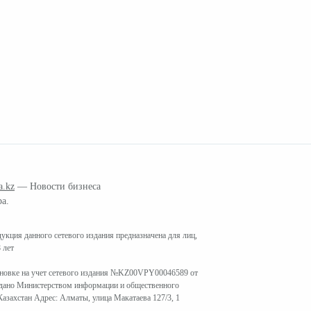
a.kz
— Новости бизнеса
ра.
кция данного сетевого издания предназначена для лиц,
 лет
ановке на учет сетевого издания №KZ00VPY00046589 от
ыдано Министерством информации и общественного
азахстан Адрес: Алматы, улица Макатаева 127/3, 1