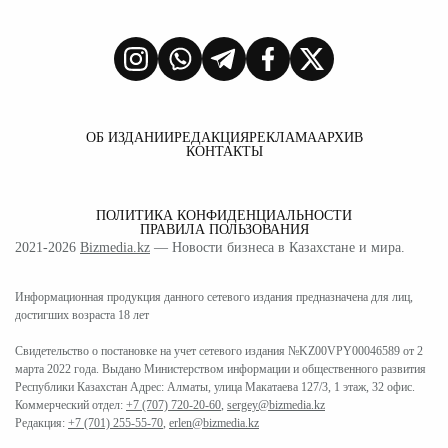
ОБ ИЗДАНИИ
РЕДАКЦИЯ
РЕКЛАМА
АРХИВ
КОНТАКТЫ
ПОЛИТИКА КОНФИДЕНЦИАЛЬНОСТИ
ПРАВИЛА ПОЛЬЗОВАНИЯ
2021-2026
Bizmedia.kz
— Новости бизнеса в Казахстане и мира.
Информационная продукция данного сетевого издания предназначена для лиц,
достигших возраста 18 лет
Свидетельство о постановке на учет сетевого издания №KZ00VPY00046589 от 2
марта 2022 года. Выдано Министерством информации и общественного развития
Республики Казахстан Адрес: Алматы, улица Макатаева 127/3, 1 этаж, 32 офис.
Коммерческий отдел:
+7 (707) 720-20-60
,
sergey@bizmedia.kz
Редакция:
+7 (701) 255-55-70
,
erlen@bizmedia.kz