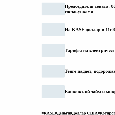
Председатель сената: 8
госзакупками
На KASE доллар в 11:0
Тарифы на электричеств
Тенге падает, подорож
Банковский займ и мик
#KASE
#Деньги
#Доллар США
#Котиро