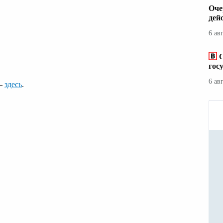
Оче
дей
6 ав
гос
6 ав
 —
здесь
.