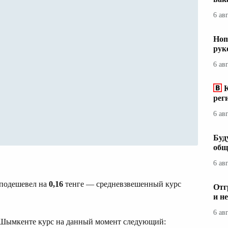
6 ав
Hom
рук
6 ав
рег
6 ав
Буд
общ
6 ав
подешевел на
0,16
тенге — средневзвешенный курс
Отг
и н
6 ав
 Шымкенте курс на данный момент следующий: