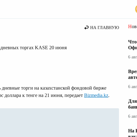
Но
НА ГЛАВНУЮ
Что
 дневных торгах KASE 20 июня
Офи
6 ав
Вре
авт
6 ав
ь дневные торги на казахстанской фондовой бирже
 доллара к тенге на 21 июня, передает
Bizmedia.kz
.
Для
бан
6 ав
На 
вак