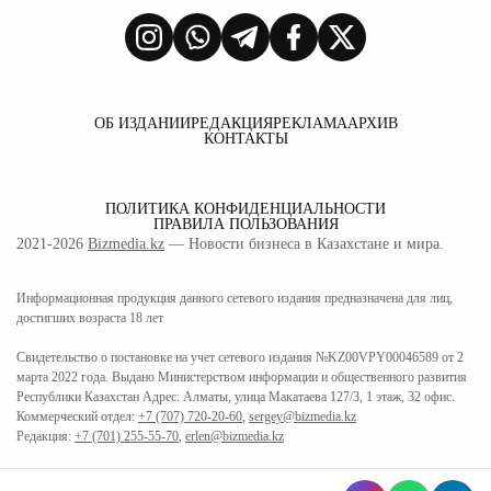
ОБ ИЗДАНИИ
РЕДАКЦИЯ
РЕКЛАМА
АРХИВ
КОНТАКТЫ
ПОЛИТИКА КОНФИДЕНЦИАЛЬНОСТИ
ПРАВИЛА ПОЛЬЗОВАНИЯ
2021-2026
Bizmedia.kz
— Новости бизнеса в Казахстане и мира.
Информационная продукция данного сетевого издания предназначена для лиц,
достигших возраста 18 лет
Свидетельство о постановке на учет сетевого издания №KZ00VPY00046589 от 2
марта 2022 года. Выдано Министерством информации и общественного развития
Республики Казахстан Адрес: Алматы, улица Макатаева 127/3, 1 этаж, 32 офис.
Коммерческий отдел:
+7 (707) 720-20-60
,
sergey@bizmedia.kz
Редакция:
+7 (701) 255-55-70
,
erlen@bizmedia.kz