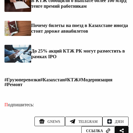
В КТЖ сообщили о выплате более 100 млрд
тенге премий работникам
Почему билеты на поезд в Казахстане иногда
стоят дороже авиабилетов
До 25% акций КТЖ РК могут разместить в
рамках IPO
#Грузоперевозки
#Казахстан
#КТЖ
#Модернизация
#Ремонт
Подпишитесь:
GNEWS
TELEGRAM
ДЗЕН
ССЫЛКА