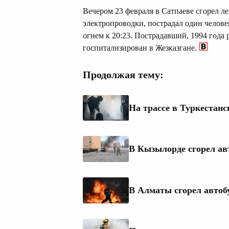
Вечером 23 февраля в Сатпаеве сгорел л
электропроводки, пострадал один челове
огнем к 20:23. Пострадавший, 1994 года
госпитализирован в Жезказгане.
Продолжая тему:
На трассе в Туркестанс
В Кызылорде сгорел а
В Алматы сгорел автоб