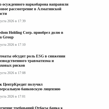
о осужденного наркобарона направили
новое рассмотрение в Алматинской
асти
густа 2026 в 17:39
edom Holding Corp. приобрел долю в
im Group
густа 2026 в 17:10
лматы обсудят роль ESG в снижении
изводственного травматизма и
аховых рисков
густа 2026 в 17:08
к ЦентрКредит получил
версальную банковскую лицензию
густа 2026 в 17:01
гчение требований Отбасы банка к