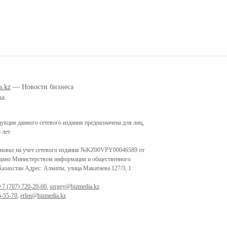
a.kz
— Новости бизнеса
ра.
кция данного сетевого издания предназначена для лиц,
 лет
ановке на учет сетевого издания №KZ00VPY00046589 от
ыдано Министерством информации и общественного
азахстан Адрес: Алматы, улица Макатаева 127/3, 1
+7 (707) 720-20-60
,
sergey@bizmedia.kz
5-55-70
,
erlen@bizmedia.kz