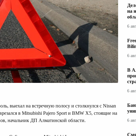
Дел
на 
обл
6 ав
Fre
Bil
6 ав
В А
про
стр
6 ав
Бан
роль, выехал на встречную полосу и столкнулся с Nissan
уни
 врезался в Mitsubishi Pajero Sport и BMW X5, стоящие на
ов, начальник ДП Алматинской области.
6 ав
Смя