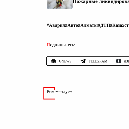
Пожарные ликвидирова
#Авария
#Авто
#Алматы
#ДТП
#Казахст
Подпишитесь:
GNEWS
TELEGRAM
ДЗ
Рекомендуем