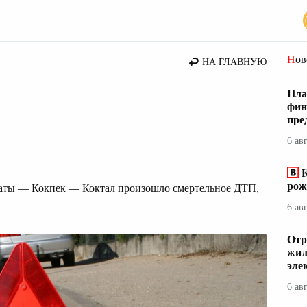
стана
Но
НА ГЛАВНУЮ
Пла
фин
пре
6 ав
К
рож
маты — Кокпек — Коктал произошло смертельное ДТП,
6 ав
Отр
жил
эле
6 ав