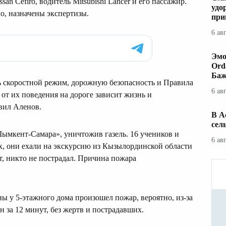
san Cefiro, водитель Mitsubishi Lancer и его пассажир.
удо
о, назначены экспертизы.
при
6 ав
Эмо
Ord
Баж
 скоростной режим, дорожную безопасность и Правила
6 ав
от их поведения на дороге зависит жизнь и
вил Аленов.
В А
сел
Шымкент-Самара», уничтожив газель. 16 учеников и
6 ав
, они ехали на экскурсию из Кызылординской области
т, никто не пострадал. Причина пожара
 у 5-этажного дома произошел пожар, вероятно, из-за
 за 12 минут, без жертв и пострадавших.