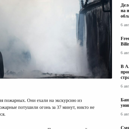
Дел
на 
обл
6 ав
Fre
Bil
6 ав
В А
про
стр
6 ав
Бан
я пожарных. Они ехали на экскурсию из
уни
ожарные потушили огонь за 37 минут, никто не
ся.
6 ав
Смя