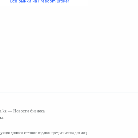
Все рынки на Freedom Broker
a.kz
— Новости бизнеса
ра.
кция данного сетевого издания предназначена для лиц,