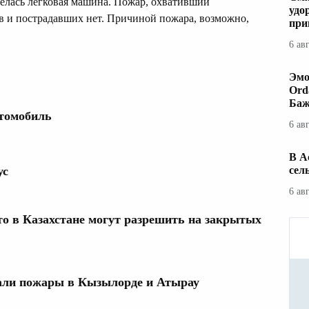
релась легковая машина. Пожар, охвативший
удо
в и пострадавших нет. Причиной пожара, возможно,
при
6 ав
Эмо
Ord
Баж
втомобиль
6 ав
В А
сел
ус
6 ав
то в Казахстане могут разрешить на закрытых
ли пожары в Кызылорде и Атырау