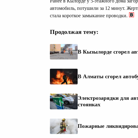
Ранее в Кылорде у 5-этажного дома заго
автомобиль, потушили за 12 минут. Жерт
стала короткое замыкание проводки.
Продолжая тему:
В Кызылорде сгорел а
В Алматы сгорел автоб
Электрозарядки для ав
стоянках
Пожарные ликвидирова