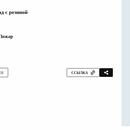
ад с резиной
Пожар
ЕН
ССЫЛКА