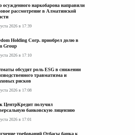
о осужденного наркобарона направили
новое рассмотрение в Алматинской
асти
густа 2026 в 17:39
edom Holding Corp. приобрел долю в
im Group
густа 2026 в 17:10
лматы обсудят роль ESG в снижении
изводственного травматизма и
аховых рисков
густа 2026 в 17:08
к ЦентрКредит получил
версальную банковскую лицензию
густа 2026 в 17:01
гчение требований Отбасы банка к