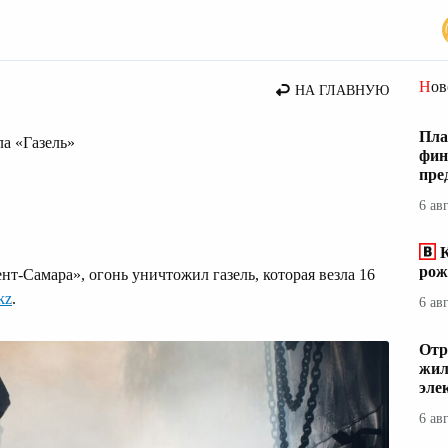
стана
Но
НА ГЛАВНУЮ
Пла
ла «Газель»
фин
пре
6 ав
К
рож
т-Самара», огонь уничтожил газель, которая везла 16
kz
.
6 ав
Отр
жил
эле
6 ав