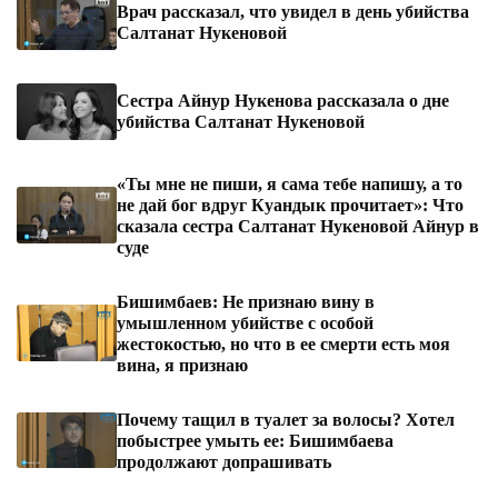
Врач рассказал, что увидел в день убийства
Салтанат Нукеновой
Сестра Айнур Нукенова рассказала о дне
убийства Салтанат Нукеновой
«Ты мне не пиши, я сама тебе напишу, а то
не дай бог вдруг Куандык прочитает»: Что
сказала сестра Салтанат Нукеновой Айнур в
суде
Бишимбаев: Не признаю вину в
умышленном убийстве с особой
жестокостью, но что в ее смерти есть моя
вина, я признаю
Почему тащил в туалет за волосы? Хотел
побыстрее умыть ее: Бишимбаева
продолжают допрашивать