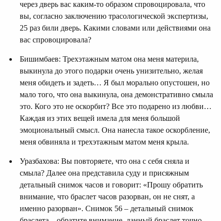
через дверь вас каким-то образом спровоцировала, что
вы, согласно заключению трасологической экспертизы,
25 раз били дверь. Какими словами или действиями она
вас спровоцировала?
Бишимбаев: Трехэтажным матом она меня материла,
выкинула до этого подарки очень унизительно, желая
меня обидеть и задеть… Я был морально опустошен, но
мало того, что она выкинула, она демонстративно смыла
это. Кого это не оскорбит? Все это подарено из любви…
Каждая из этих вещей имела для меня большой
эмоциональный смысл. Она нанесла такое оскорбление,
меня обвиняла и трехэтажным матом меня крыла.
Уразбахова: Вы повторяете, что она с себя сняла и
смыла? Далее она представила суду и присяжным
детальный снимок часов и говорит: «Прошу обратить
внимание, что браслет часов разорван, он не снят, а
именно разорван». Снимок 56 – детальный снимок
браслета – обратите внимание, данный браслет точно