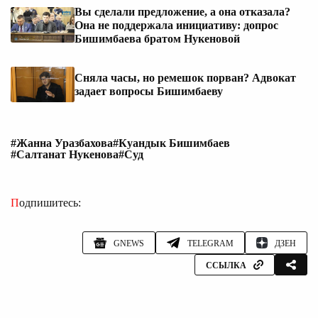
Вы сделали предложение, а она отказала?
Она не поддержала инициативу: допрос
Бишимбаева братом Нукеновой
Сняла часы, но ремешок порван? Адвокат
задает вопросы Бишимбаеву
#Жанна Уразбахова
#Куандык Бишимбаев
#Салтанат Нукенова
#Суд
Подпишитесь:
GNEWS
TELEGRAM
ДЗЕН
ССЫЛКА