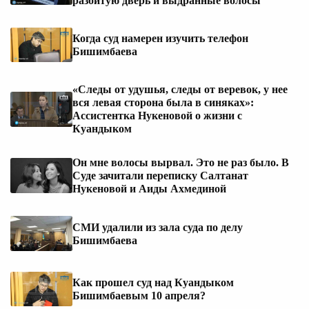
разбитую дверь и выдранные волосы
Когда суд намерен изучить телефон
Бишимбаева
«Следы от удушья, следы от веревок, у нее
вся левая сторона была в синяках»:
Ассистентка Нукеновой о жизни с
Куандыком
Он мне волосы вырвал. Это не раз было. В
Суде зачитали переписку Салтанат
Нукеновой и Аиды Ахмединой
СМИ удалили из зала суда по делу
Бишимбаева
Как прошел суд над Куандыком
Бишимбаевым 10 апреля?