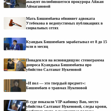
аккаунт полюбившегося прокурора Айжан
Аймагановой
Мать Бишимбаева обвиняет адвоката
Утебекова в недопустимых публикациях в
социальных сетях
Куандык Бишимбаев зарабатывал от 8 до 15
млн в месяц
Понадеялся на ясновидящую: стенограмма
допроса Куандыка Бишимбаева про
убийство Салтанат Нукеновой
«И пол — это твердый предмет»:
Бишимбаев о травмах Нукеновой
В суде показали VIP-кабинку Bau, место
убийства Салтанат Нукеновой, следы крови,