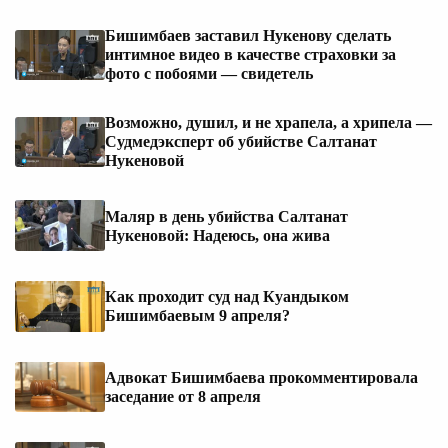
Бишимбаев заставил Нукенову сделать
интимное видео в качестве страховки за
фото с побоями — свидетель
Возможно, душил, и не храпела, а хрипела —
Судмедэксперт об убийстве Салтанат
Нукеновой
Маляр в день убийства Салтанат
Нукеновой: Надеюсь, она жива
Как проходит суд над Куандыком
Бишимбаевым 9 апреля?
Адвокат Бишимбаева прокомментировала
заседание от 8 апреля