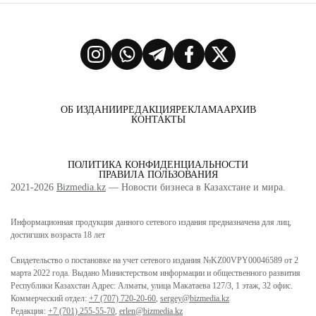
ОБ ИЗДАНИИ
РЕДАКЦИЯ
РЕКЛАМА
АРХИВ
КОНТАКТЫ
ПОЛИТИКА КОНФИДЕНЦИАЛЬНОСТИ
ПРАВИЛА ПОЛЬЗОВАНИЯ
2021-2026
Bizmedia.kz
— Новости бизнеса в Казахстане и мира.
Информационная продукция данного сетевого издания предназначена для лиц,
достигших возраста 18 лет
Свидетельство о постановке на учет сетевого издания №KZ00VPY00046589 от 2
марта 2022 года. Выдано Министерством информации и общественного развития
Республики Казахстан Адрес: Алматы, улица Макатаева 127/3, 1 этаж, 32 офис.
Коммерческий отдел:
+7 (707) 720-20-60
,
sergey@bizmedia.kz
Редакция:
+7 (701) 255-55-70
,
erlen@bizmedia.kz