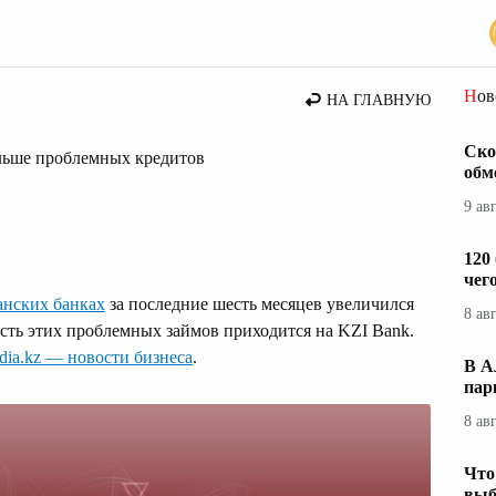
вости Казахстана
Но
НА ГЛАВНУЮ
Ско
ольше проблемных кредитов
обм
9 ав
120
чег
анских банках
за последние шесть месяцев увеличился
8 ав
асть этих проблемных займов приходится на KZI Bank.
dia.kz — новости бизнеса
.
В А
пар
8 ав
Что
выб