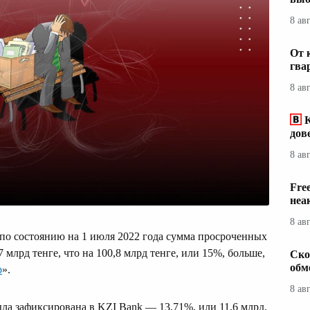
8 ав
От 
гва
8 ав
дов
8 ав
Fre
неа
8 ав
по состоянию на 1 июля 2022 года сумма просроченных
 млрд тенге, что на 100,8 млрд тенге, или 15%, больше,
Ско
обм
р
».
8 ав
ла зафиксирована в KZI Bank — 13,71%, или 11,6 млрд.