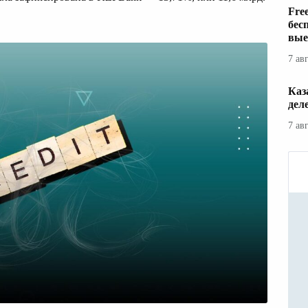
Fre
бес
вые
7 ав
Каз
дел
7 ав