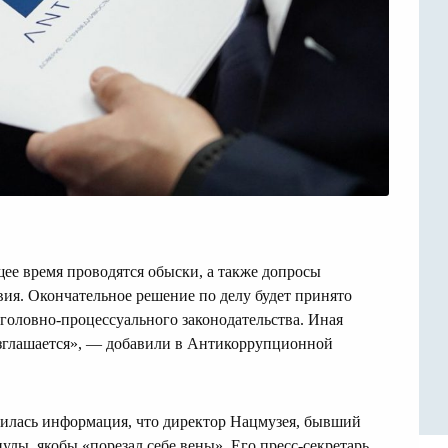
щее время проводятся обыски, а также допросы
вия. Окончательное решение по делу будет принято
головно-процессуального законодательства. Иная
азглашается», — добавили в Антикоррупционной
вилась информация, что директор Нацмузея, бывший
лы, якобы «порезал себе вены». Его пресс-секретарь