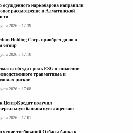
о осужденного наркобарона направили
новое рассмотрение в Алматинской
асти
густа 2026 в 17:39
edom Holding Corp. приобрел долю в
im Group
густа 2026 в 17:10
лматы обсудят роль ESG в снижении
изводственного травматизма и
аховых рисков
густа 2026 в 17:08
к ЦентрКредит получил
версальную банковскую лицензию
густа 2026 в 17:01
гчение требований Отбасы банка к