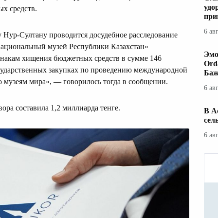
удо
ых средств.
при
6 ав
 Нур-Султану проводится досудебное расследование
ациональный музей Республики Казахстан»
Эмо
знакам хищения бюджетных средств в сумме 146
Ord
осударственных закупках по проведению международной
Баж
 музеям мира», — говорилось тогда в сообщении.
6 ав
ора составила 1,2 миллиарда тенге.
В А
сел
6 ав