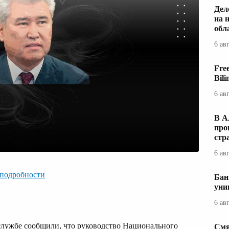
Дел
на 
обл
6 ав
Fre
Bil
6 ав
В А
про
стр
6 ав
 подробности
Бан
уни
6 ав
службе сообщили, что руководство Национального
Смя