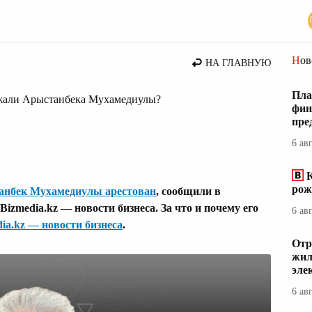
стана
Но
НА ГЛАВНУЮ
Пла
ржали Арыстанбека Мухамедиулы?
фин
пре
6 ав
К
рож
анбек Мухамедиулы арестован
, сообщили в
zmedia.kz — новости бизнеса. За что и почему его
6 ав
ia.kz — новости бизнеса
.
Отр
жил
эле
6 ав