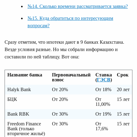
№14. Сколько времени рассматривается заявка?
№15. Куда обратиться по интересующим
вопросам?
Сразу отметим, что ипотеки дают в 9 банках Казахстана.
Везде условия разные. Но мы собрали информацию и
составили по ней таблицу. Вот она:
Название банка
Первоначальный
Ставка
Срок
взнос
(
ГЭСВ
)
Halyk Bank
От 20%
От 18%
20 лет
БЦК
От 20%
От
15 лет
11,00%
Bank RBK
От 30%
От 19%
15 лет
Freedom Finance
От 30%
От
15 лет
Bank (только
17,6%
вторичное жильё)