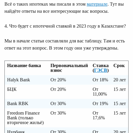
Всё о таких ипотеках мы писали в этом
материале
. Тут вы
найдёте ответы на все интересующие вас вопросы.
4. Что будет с ипотечной ставкой в 2023 году в Казахстане?
Мы в начале статьи составляли для вас таблицу. Там и есть
ответ на этот вопрос. В этом году они уже утверждены.
Название банка
Первоначальный
Ставка
Срок
взнос
(
ГЭСВ
)
Halyk Bank
От 20%
От 18%
20 лет
БЦК
От 20%
От
15 лет
11,00%
Bank RBK
От 30%
От 19%
15 лет
Freedom Finance
От 30%
От
15 лет
Bank (только
17,6%
вторичное жильё)
Нурбанк
От 30%
От
20 лет