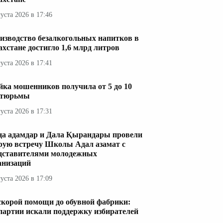
густа 2026 в 17:46
изводство безалкогольных напитков в
ахстане достигло 1,6 млрд литров
густа 2026 в 17:41
ка мошенников получила от 5 до 10
 тюрьмы
густа 2026 в 17:31
а адамдар и Дала Қырандары провели
рую встречу Школы Адал азамат с
дставителями молодежных
анизаций
густа 2026 в 17:09
скорой помощи до обувной фабрики:
 партии искали поддержку избирателей