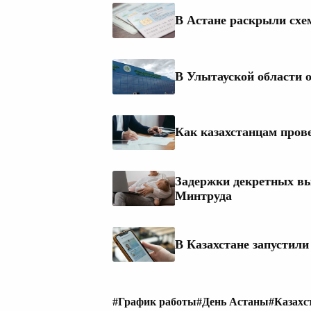
В Астане раскрыли схе
В Улытауской области
Как казахстанцам пров
Задержки декретных вы
Минтруда
В Казахстане запустил
#График работы
#День Астаны
#Казахс