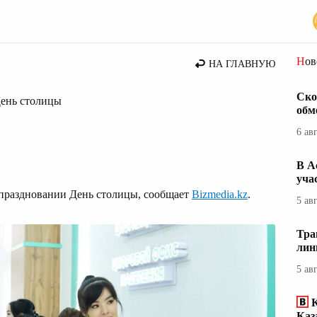
стана
Но
НА ГЛАВНУЮ
Ско
ень столицы
обм
6 ав
В А
уча
 праздновании День столицы, сообщает
Bizmedia.kz
.
5 ав
Тра
лин
5 ав
Каз