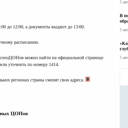
5 ав
В п
обр
0 до 12:00, а документы выдают до 13:00.
5 ав
ычному расписанию.
«Ка
глу
спецЦОНов можно найти на официальной странице
5 ав
 или уточнить по номеру 1414.
ьких регионах страны сменят свои адреса.
рных ЦОНов