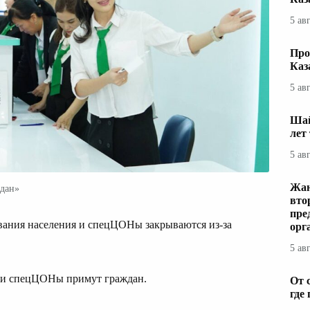
5 ав
Про
Каз
5 ав
Шай
лет
5 ав
Жаң
ждан»
вто
пре
вания населения и спецЦОНы закрываются из‑за
орг
5 ав
ы и спецЦОНы примут граждан.
От 
где