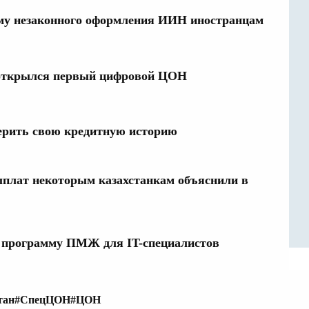
му незаконного оформления ИИН иностранцам
 открылся первый цифровой ЦОН
ерить свою кредитную историю
плат некоторым казахстанкам объяснили в
и программу ПМЖ для IT-специалистов
тан
#СпецЦОН
#ЦОН