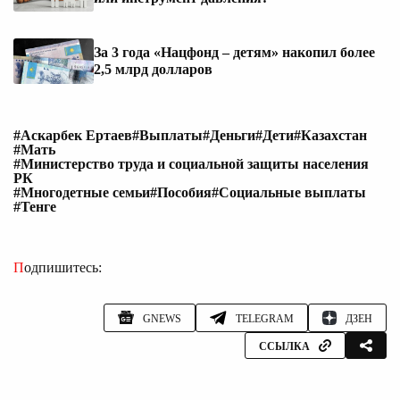
За 3 года «Нацфонд – детям» накопил более
2,5 млрд долларов
#Аскарбек Ертаев
#Выплаты
#Деньги
#Дети
#Казахстан
#Мать
#Министерство труда и социальной защиты населения
РК
#Многодетные семьи
#Пособия
#Социальные выплаты
#Тенге
Подпишитесь:
GNEWS
TELEGRAM
ДЗЕН
ССЫЛКА