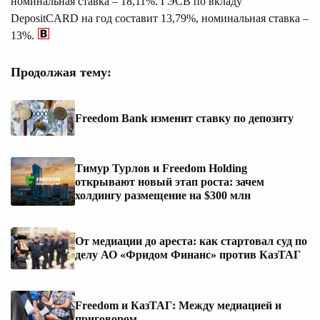
номинальная ставка – 18,11%. ГЭСВ по вкладу
DepositCARD на год составит 13,79%, номинальная ставка –
13%.
Продолжая тему:
Freedom Bank изменит ставку по депозиту
Тимур Турлов и Freedom Holding
открывают новый этап роста: зачем
холдингу размещение на $300 млн
От медиации до ареста: как стартовал суд по
делу АО «Фридом Финанс» против КазТАГ
Freedom и КазТАГ: Между медиацией и
приговором