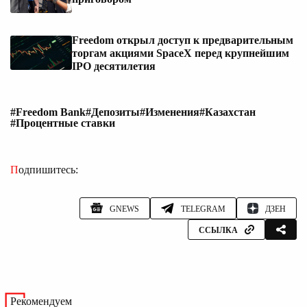
Freedom открыл доступ к предварительным
торгам акциями SpaceX перед крупнейшим
IPO десятилетия
#Freedom Bank
#Депозиты
#Изменения
#Казахстан
#Процентные ставки
Подпишитесь:
GNEWS
TELEGRAM
ДЗЕН
ССЫЛКА
Рекомендуем