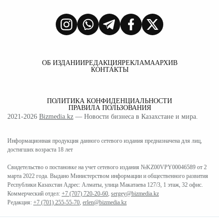
ОБ ИЗДАНИИ
РЕДАКЦИЯ
РЕКЛАМА
АРХИВ
КОНТАКТЫ
ПОЛИТИКА КОНФИДЕНЦИАЛЬНОСТИ
ПРАВИЛА ПОЛЬЗОВАНИЯ
2021-2026
Bizmedia.kz
— Новости бизнеса в Казахстане и мира.
Информационная продукция данного сетевого издания предназначена для лиц,
достигших возраста 18 лет
Свидетельство о постановке на учет сетевого издания №KZ00VPY00046589 от 2
марта 2022 года. Выдано Министерством информации и общественного развития
Республики Казахстан Адрес: Алматы, улица Макатаева 127/3, 1 этаж, 32 офис.
Коммерческий отдел:
+7 (707) 720-20-60
,
sergey@bizmedia.kz
Редакция:
+7 (701) 255-55-70
,
erlen@bizmedia.kz