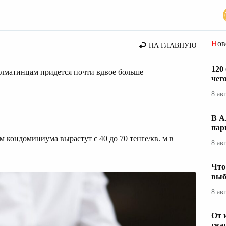
Но
НА ГЛАВНУЮ
120
лматинцам придется почти вдвое больше
чег
8 ав
В А
пар
 кондоминиума вырастут с 40 до 70 тенге/кв. м в
8 ав
Что
выб
8 ав
От 
гва