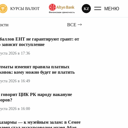
МЕНЮ
KZ
КУРСЫ ВАЛЮТ
вости
ВСЕ
 баллов ЕНТ не гарантируют грант: от
о зависит поступление
густа 2026 в 17:36
лматы изменят правила платных
ковок: кому можно будет не платить
густа 2026 в 16:49
 говорит ЦИК РК народу накануне
оров?
густа 2026 в 16:00
казармы — к музейным залам: в Семее
рдеец стал экскурсоводом музея Абая