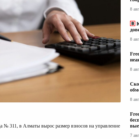
8 ав
дов
8 ав
Fre
неа
8 ав
Ско
обм
8 ав
Fre
бес
вые
а № 311, в Алматы вырос размер взносов на управление
7 ав