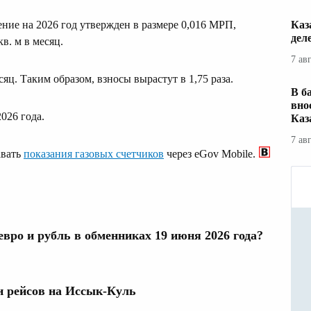
Каз
ние на 2026 год утвержден в размере 0,016 МРП,
дел
в. м в месяц.
7 ав
есяц. Таким образом, взносы вырастут в 1,75 раза.
В б
вно
026 года.
Каз
7 ав
авать
показания газовых счетчиков
через eGov Mobile.
евро и рубль в обменниках 19 июня 2026 года?
н рейсов на Иссык‑Куль