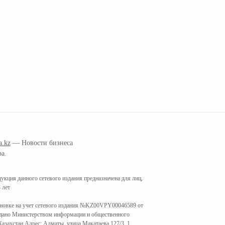
a.kz
— Новости бизнеса
ра.
кция данного сетевого издания предназначена для лиц,
 лет
ановке на учет сетевого издания №KZ00VPY00046589 от
ыдано Министерством информации и общественного
азахстан Адрес: Алматы, улица Макатаева 127/3, 1