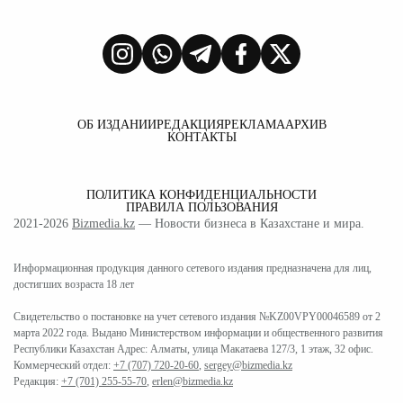
ОБ ИЗДАНИИ
РЕДАКЦИЯ
РЕКЛАМА
АРХИВ
КОНТАКТЫ
ПОЛИТИКА КОНФИДЕНЦИАЛЬНОСТИ
ПРАВИЛА ПОЛЬЗОВАНИЯ
2021-2026
Bizmedia.kz
— Новости бизнеса в Казахстане и мира.
Информационная продукция данного сетевого издания предназначена для лиц,
достигших возраста 18 лет
Свидетельство о постановке на учет сетевого издания №KZ00VPY00046589 от 2
марта 2022 года. Выдано Министерством информации и общественного развития
Республики Казахстан Адрес: Алматы, улица Макатаева 127/3, 1 этаж, 32 офис.
Коммерческий отдел:
+7 (707) 720-20-60
,
sergey@bizmedia.kz
Редакция:
+7 (701) 255-55-70
,
erlen@bizmedia.kz