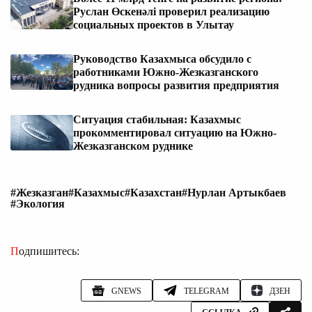
Руслан Өскенәлі проверил реализацию
социальных проектов в Улытау
Руководство Казахмыса обсудило с
работниками Южно-Жезказганского
рудника вопросы развития предприятия
Ситуация стабильная: Казахмыс
прокомментировал ситуацию на Южно-
Жезказганском руднике
#Жезказган
#Казахмыс
#Казахстан
#Нурлан Артыкбаев
#Экология
Подпишитесь:
GNEWS
TELEGRAM
ДЗЕН