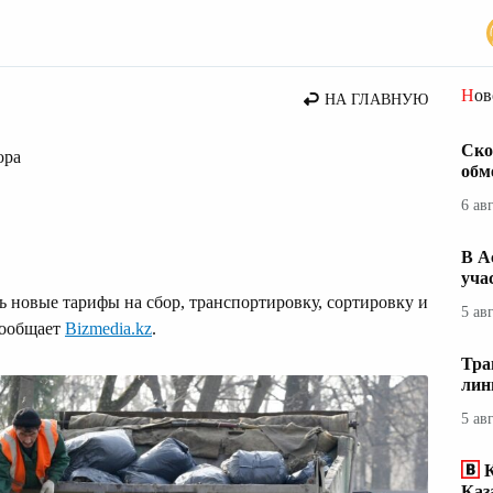
Но
НА ГЛАВНУЮ
Ско
ора
обм
6 ав
В А
уча
ь новые тарифы на сбор, транспортировку, сортировку и
5 ав
сообщает
Bizmedia.kz
.
Тра
лин
5 ав
Каз