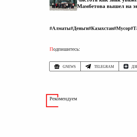
Мамбетова вышел на э
#Алматы
#Деньги
#Казахстан
#Мусор
#Т
Подпишитесь:
GNEWS
TELEGRAM
ДЗ
Рекомендуем