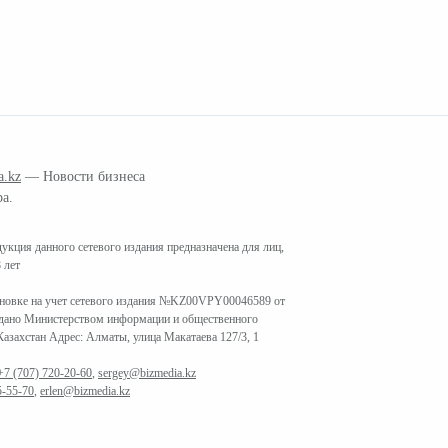
a.kz
— Новости бизнеса
ра.
кция данного сетевого издания предназначена для лиц,
 лет
ановке на учет сетевого издания №KZ00VPY00046589 от
ыдано Министерством информации и общественного
азахстан Адрес: Алматы, улица Макатаева 127/3, 1
+7 (707) 720-20-60
,
sergey@bizmedia.kz
5-55-70
,
erlen@bizmedia.kz