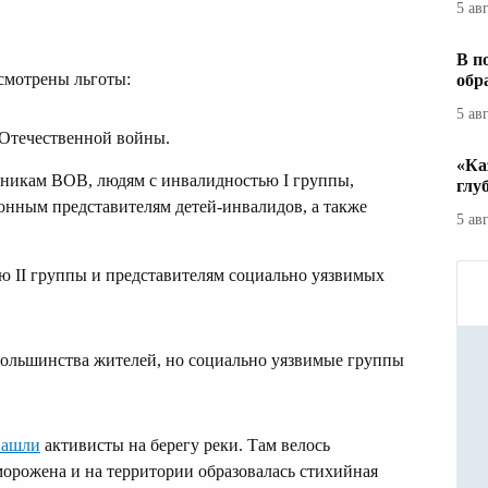
5 ав
В п
смотрены льготы:
обр
5 ав
Отечественной войны.
«Ка
никам ВОВ, людям с инвалидностью I группы,
глу
конным представителям детей‑инвалидов, а также
5 ав
 II группы и представителям социально уязвимых
большинства жителей, но социально уязвимые группы
нашли
активисты на берегу реки. Там велось
аморожена и на территории образовалась стихийная