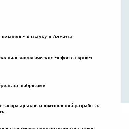
 незаконную свалку в Алматы
колько экологических мифов о горном
роль за выбросами
т засора арыков и подтоплений разработал
аты
ния к зрителю: коллектив театра имени