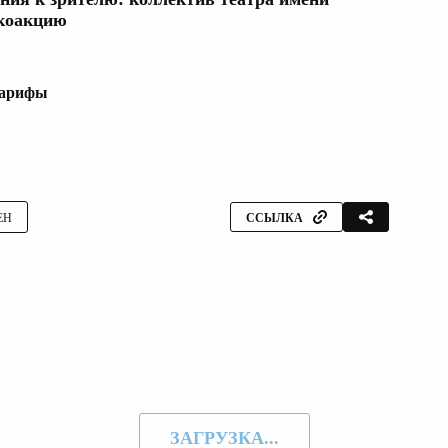
коакцию
арифы
ЕН
ССЫЛКА
ЗАГРУЗКА...