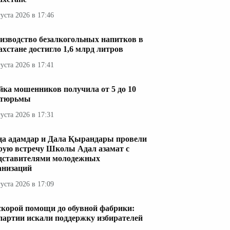
густа 2026 в 17:46
изводство безалкогольных напитков в
ахстане достигло 1,6 млрд литров
густа 2026 в 17:41
ка мошенников получила от 5 до 10
 тюрьмы
густа 2026 в 17:31
а адамдар и Дала Қырандары провели
рую встречу Школы Адал азамат с
дставителями молодежных
анизаций
густа 2026 в 17:09
скорой помощи до обувной фабрики:
 партии искали поддержку избирателей