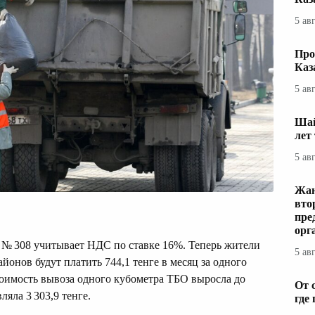
5 ав
Про
Каз
5 ав
Шай
лет
5 ав
Жаң
вто
пре
орг
а № 308 учитывает НДС по ставке 16%. Теперь жители
5 ав
онов будут платить 744,1 тенге в месяц за одного
тоимость вывоза одного кубометра ТБО выросла до
От 
ляла 3 303,9 тенге.
где