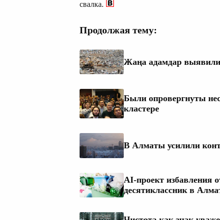
свалка.
Продолжая тему:
Жаңа адамдар выявили
Были опровергнуты нес
кластере
В Алматы усилили конт
AI-проект избавления о
десятиклассник в Алм
Чистота как знак уваже