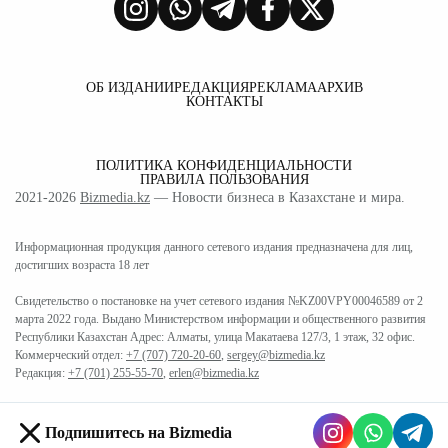
ОБ ИЗДАНИИ
РЕДАКЦИЯ
РЕКЛАМА
АРХИВ
КОНТАКТЫ
ПОЛИТИКА КОНФИДЕНЦИАЛЬНОСТИ
ПРАВИЛА ПОЛЬЗОВАНИЯ
2021-2026
Bizmedia.kz
— Новости бизнеса в Казахстане и мира.
Информационная продукция данного сетевого издания предназначена для лиц,
достигших возраста 18 лет
Свидетельство о постановке на учет сетевого издания №KZ00VPY00046589 от 2
марта 2022 года. Выдано Министерством информации и общественного развития
Республики Казахстан Адрес: Алматы, улица Макатаева 127/3, 1 этаж, 32 офис.
Коммерческий отдел:
+7 (707) 720-20-60
,
sergey@bizmedia.kz
Редакция:
+7 (701) 255-55-70
,
erlen@bizmedia.kz
Подпишитесь на Bizmedia