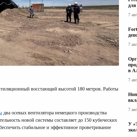
для
7 ав
For
деп
7 ав
Орг
про
в А
7 ав
ентиляционный восстающий высотой 180 метров. Работы
Hom
вкл
7 ав
ы
два осевых вентилятора немецкого производства
ельность новой системы составляет до 150 кубических
У «
 обеспечить стабильное и эффективное проветривание
эко