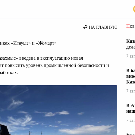
стана
Но
НА ГЛАВНУЮ
Каз
никах «Итауыз» и «Жомарт»
дел
7 ав
захмыс» введена в эксплуатацию новая
лит повысить уровень промышленной безопасности и
В б
аботках.
вно
Каз
7 ав
В А
наш
7 ав
Fre