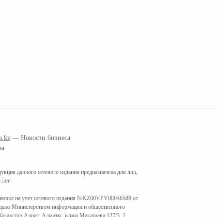
a.kz
— Новости бизнеса
ра.
кция данного сетевого издания предназначена для лиц,
 лет
ановке на учет сетевого издания №KZ00VPY00046589 от
ыдано Министерством информации и общественного
азахстан Адрес: Алматы, улица Макатаева 127/3, 1