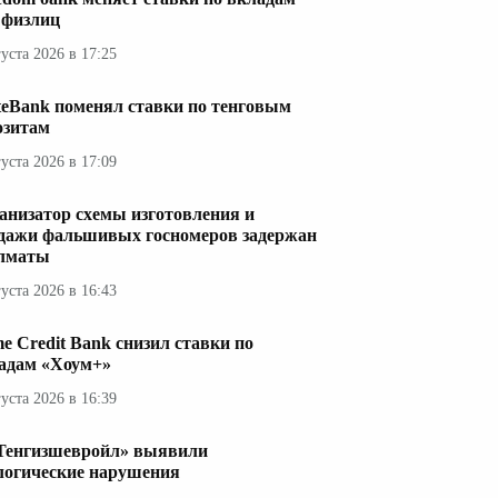
 физлиц
густа 2026 в 17:25
teBank поменял ставки по тенговым
озитам
густа 2026 в 17:09
анизатор схемы изготовления и
дажи фальшивых госномеров задержан
лматы
густа 2026 в 16:43
e Credit Bank снизил ставки по
адам «Хоум+»
густа 2026 в 16:39
Тенгизшевройл» выявили
логические нарушения