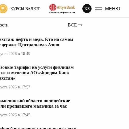
МЕНЮ
KZ
КУРСЫ ВАЛЮТ
вости
ВСЕ
ахстан: нефть и медь. Кто на самом
е держит Центральную Азию
густа 2026 в 18:49
азовые тарифы на услуги физлицам
сит изменения АО «Фридом Банк
ахстан»
густа 2026 в 17:57
кмолинской области полицейские
ли пропавшего мальчика за час
густа 2026 в 17:45
edom банк меняет ставки по вкладам