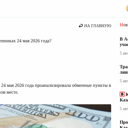
Но
НА ГЛАВНУЮ
В А
менниках 24 мая 2026 года?
уча
5 ав
Тра
лин
5 ав
 24 мая 2026 года проанализировала обменные пункты в
ом месте.
Каз
5 ав
Про
Каз