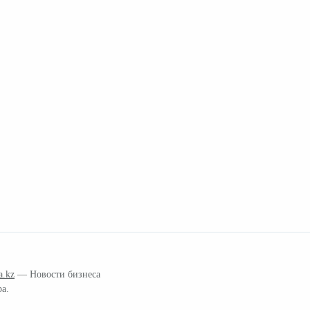
a.kz
— Новости бизнеса
ра.