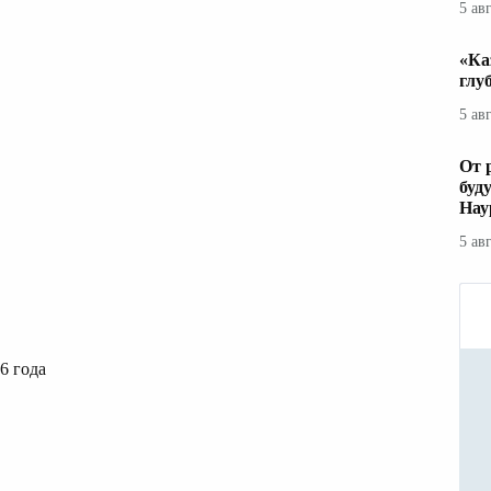
5 ав
«Ка
глу
5 ав
От 
буд
Нау
5 ав
6 года