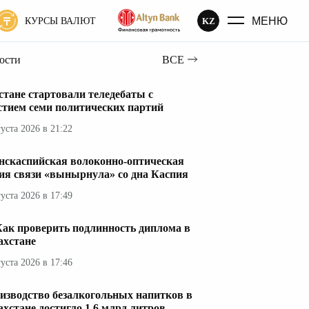
МЕНЮ
KZ
КУРСЫ ВАЛЮТ
вости
ВСЕ
стане стартовали теледебаты с
стием семи политических партий
густа 2026 в 21:22
нскаспийская волоконно-оптическая
ия связи «вынырнула» со дна Каспия
густа 2026 в 17:49
Как проверить подлинность диплома в
ахстане
густа 2026 в 17:46
изводство безалкогольных напитков в
ахстане достигло 1,6 млрд литров