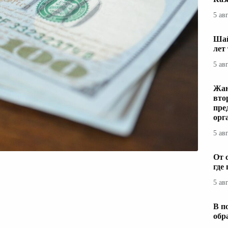
5 ав
Шай
лет
5 ав
Жаң
вто
пре
орг
5 ав
От 
где
5 ав
В п
обр