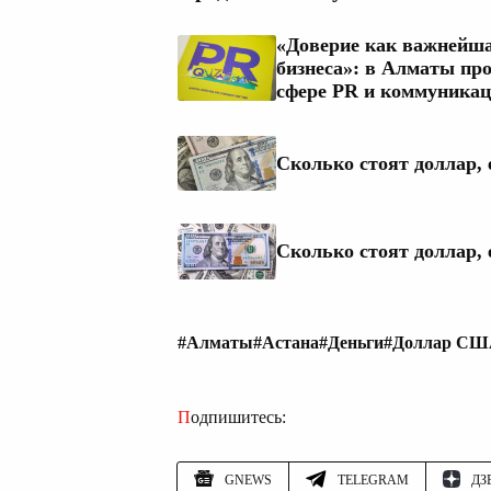
«Доверие как важнейша
бизнеса»: в Алматы пр
сфере PR и коммуникац
Сколько стоят доллар, 
Сколько стоят доллар, 
#Алматы
#Астана
#Деньги
#Доллар С
Подпишитесь:
GNEWS
TELEGRAM
ДЗ