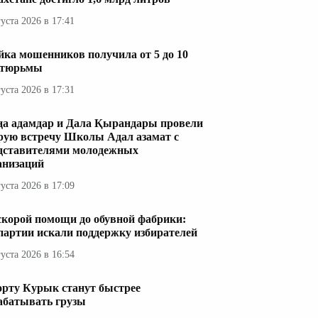
густа 2026 в 17:41
ка мошенников получила от 5 до 10
 тюрьмы
густа 2026 в 17:31
а адамдар и Дала Қырандары провели
рую встречу Школы Адал азамат с
дставителями молодежных
анизаций
густа 2026 в 17:09
скорой помощи до обувной фабрики:
 партии искали поддержку избирателей
густа 2026 в 16:54
орту Курык станут быстрее
абатывать грузы