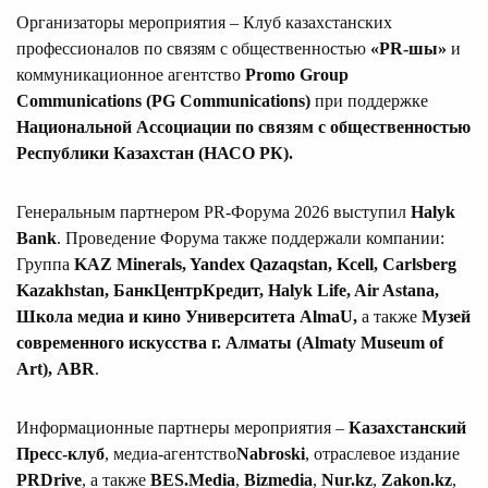
Организаторы мероприятия – Клуб казахстанских
профессионалов по связям с общественностью
«
PR
-шы»
и
коммуникационное агентство
Promo
Group
Communications
(
PG
Communications
)
при поддержке
Национальной Ассоциации по связям с общественностью
Республики Казахстан (НАСО РК).
Генеральным партнером PR-Форума 2026 выступил
Halyk
Bank
. Проведение Форума также поддержали компании:
Группа
KAZ
Minerals
,
Yandex
Qazaqstan
,
Kcell
,
Carlsberg
Kazakhstan
, БанкЦентрКредит,
Halyk
Life
,
Air
Astana
,
Школа медиа и кино Университета
AlmaU
,
а также
Музей
современного искусства г. Алматы (
Almaty Museum of
Art),
ABR
.
Информационные партнеры мероприятия –
Казахстанский
Пресс-клуб
, медиа-агентство
Nabroski
, отраслевое издание
PRDrive
, а также
BES
.
Media
,
Bizmedia
,
Nur
.
kz
,
Zakon
.
kz
,