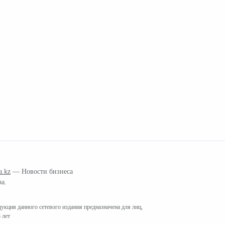
a.kz
— Новости бизнеса
ра.
кция данного сетевого издания предназначена для лиц,
 лет