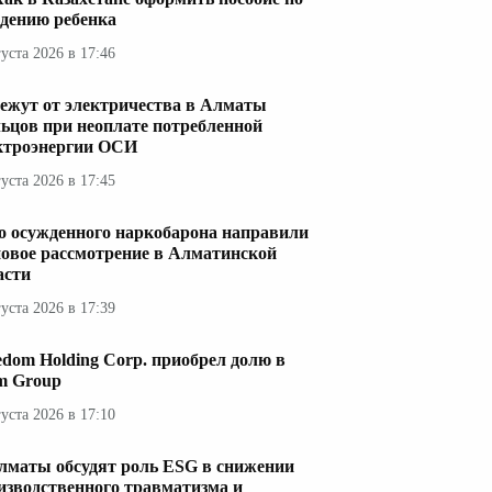
дению ребенка
густа 2026 в 17:46
ежут от электричества в Алматы
ьцов при неоплате потребленной
ктроэнергии ОСИ
густа 2026 в 17:45
о осужденного наркобарона направили
новое рассмотрение в Алматинской
асти
густа 2026 в 17:39
edom Holding Corp. приобрел долю в
im Group
густа 2026 в 17:10
лматы обсудят роль ESG в снижении
изводственного травматизма и