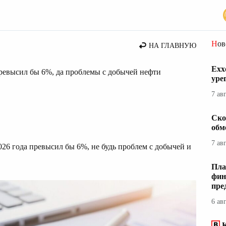
Но
НА ГЛАВНУЮ
Exx
превысил бы 6%, да проблемы с добычей нефти
уре
7 ав
Ско
обм
7 ав
026 года превысил бы 6%, не будь проблем с добычей и
Пла
фин
пре
6 ав
К