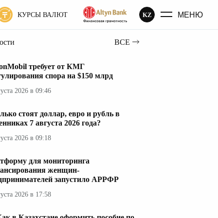
МЕНЮ
KZ
КУРСЫ ВАЛЮТ
вости
ВСЕ
onMobil требует от КМГ
гулирования спора на $150 млрд
густа 2026 в 09:46
лько стоят доллар, евро и рубль в
енниках 7 августа 2026 года?
густа 2026 в 09:18
тформу для мониторинга
ансирования женщин-
дпринимателей запустило АРРФР
густа 2026 в 17:58
ак в Казахстане оформить пособие по