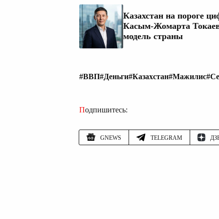
Казахстан на пороге ц
Касым-Жомарта Токаев
модель страны
#ВВП
#Деньги
#Казахстан
#Мажилис
#С
Подпишитесь:
GNEWS
TELEGRAM
ДЗ