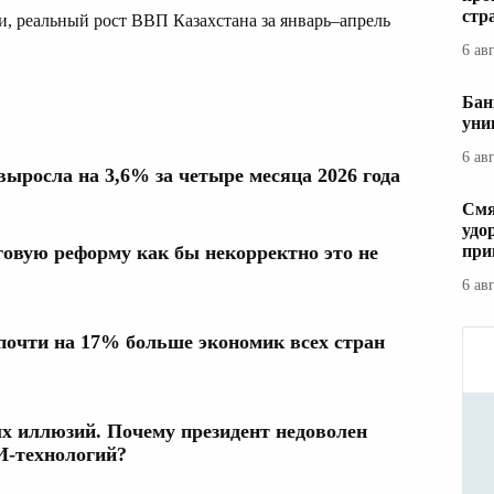
стр
 реальный рост ВВП Казахстана за январь–апрель
6 ав
Бан
уни
6 ав
ыросла на 3,6% за четыре месяца 2026 года
Смя
удо
при
говую реформу как бы некорректно это не
6 ав
почти на 17% больше экономик всех стран
 иллюзий. Почему президент недоволен
И-технологий?