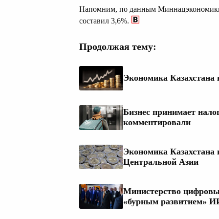
Напомним, по данным Миннацэкономики,
составил 3,6%.
Продолжая тему:
Экономика Казахстана в
Бизнес принимает нало
комментировали
Экономика Казахстана 
Центральной Азии
Министерство цифровых
«бурным развитием» И