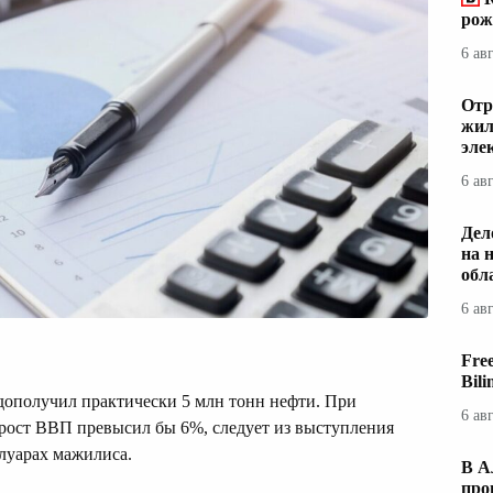
рож
6 ав
Отр
жил
эле
6 ав
Дел
на 
обл
6 ав
Fre
Bil
едополучил практически 5 млн тонн нефти. При
6 ав
рост ВВП превысил бы 6%, следует из выступления
луарах мажилиса.
В А
про