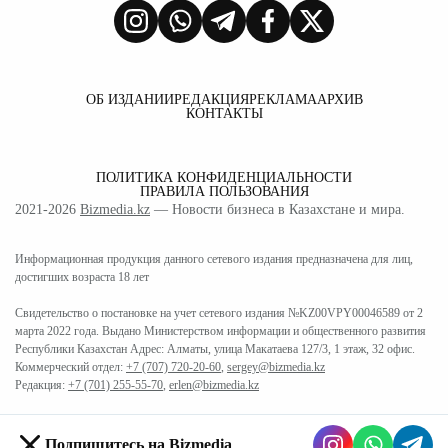
ОБ ИЗДАНИИ
РЕДАКЦИЯ
РЕКЛАМА
АРХИВ
КОНТАКТЫ
ПОЛИТИКА КОНФИДЕНЦИАЛЬНОСТИ
ПРАВИЛА ПОЛЬЗОВАНИЯ
2021-2026
Bizmedia.kz
— Новости бизнеса в Казахстане и мира.
Информационная продукция данного сетевого издания предназначена для лиц,
достигших возраста 18 лет
Свидетельство о постановке на учет сетевого издания №KZ00VPY00046589 от 2
марта 2022 года. Выдано Министерством информации и общественного развития
Республики Казахстан Адрес: Алматы, улица Макатаева 127/3, 1 этаж, 32 офис.
Коммерческий отдел:
+7 (707) 720-20-60
,
sergey@bizmedia.kz
Редакция:
+7 (701) 255-55-70
,
erlen@bizmedia.kz
Подпишитесь на Bizmedia