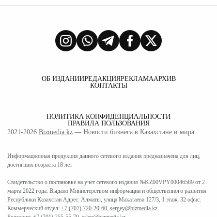
ОБ ИЗДАНИИ
РЕДАКЦИЯ
РЕКЛАМА
АРХИВ
КОНТАКТЫ
ПОЛИТИКА КОНФИДЕНЦИАЛЬНОСТИ
ПРАВИЛА ПОЛЬЗОВАНИЯ
2021-2026
Bizmedia.kz
— Новости бизнеса в Казахстане и мира.
Информационная продукция данного сетевого издания предназначена для лиц,
достигших возраста 18 лет
Свидетельство о постановке на учет сетевого издания №KZ00VPY00046589 от 2
марта 2022 года. Выдано Министерством информации и общественного развития
Республики Казахстан Адрес: Алматы, улица Макатаева 127/3, 1 этаж, 32 офис.
Коммерческий отдел:
+7 (707) 720-20-60
,
sergey@bizmedia.kz