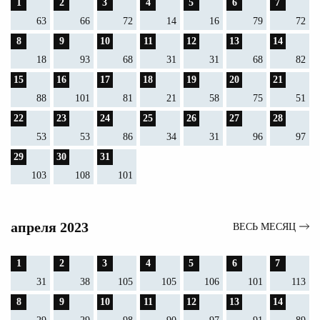
1
2
3
4
5
6
7
63
66
72
14
16
79
72
8
9
10
11
12
13
14
18
93
68
31
31
68
82
15
16
17
18
19
20
21
88
101
81
21
58
75
51
22
23
24
25
26
27
28
53
53
86
34
31
96
97
29
30
31
103
108
101
апреля 2023
ВЕСЬ МЕСЯЦ
1
2
3
4
5
6
7
31
38
105
105
106
101
113
8
9
10
11
12
13
14