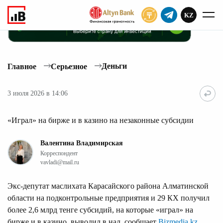
KZ
ПОДПИСАТЬ
Деньги
Главное
Серьезное
3 июля 2026 в 14:06
«Играл» на бирже и в казино на незаконные субсидии
Валентина Владимирская
Корреспондент
vavladi@mail.ru
Экс-депутат маслихата Карасайского района Алматинской
области на подконтрольные предприятия и 29 КХ получил
более 2,6 млрд тенге субсидий, на которые «играл» на
бирже и в казино, выводил в нал, сообщает
Bizmedia.kz
.