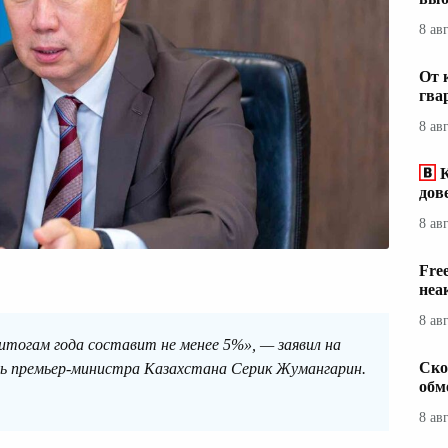
8 ав
От 
гва
8 ав
дов
8 ав
Fre
неа
8 ав
 итогам года составит не менее 5%», — заявил на
Ско
ь премьер-министра Казахстана Серик Жумангарин.
обм
8 ав