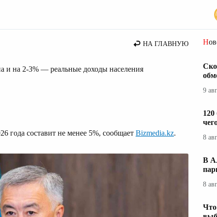
стана
Но
НА ГЛАВНУЮ
Ско
на и на 2-3% — реальные доходы населения
обм
9 ав
120
чег
026 года составит не менее 5%, сообщает
Bizmedia.kz
.
8 ав
В А
пар
8 ав
Что
выб