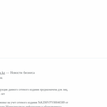
a.kz
— Новости бизнеса
ра.
кция данного сетевого издания предназначена для лиц,
 лет
ановке на учет сетевого издания №KZ00VPY00046589 от
ыдано Министерством информации и общественного