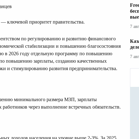
Fre
танцев
бес
вые
 — ключевой приоритет правительства.
7 ав
гентством по регулированию и развитию финансового
Каз
ономической стабилизации и повышению благосостояния
дел
тую в 2026 году отдельную программу по повышению
7 ав
 по повышению зарплаты, созданию качественных
зки и стимулированию развития предпринимательства.
ышению минимального размера МЗП, зарплаты
 работников через выполнение встречных обязательств.
ных доходов населения на уровне выше 2-3%. За 2025