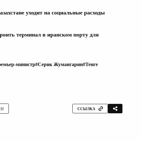
азахстане уходит на социальные расходы
троить терминал в иранском порту для
емьер-министр
#Серик Жумангарин
#Тенге
ЕН
ССЫЛКА