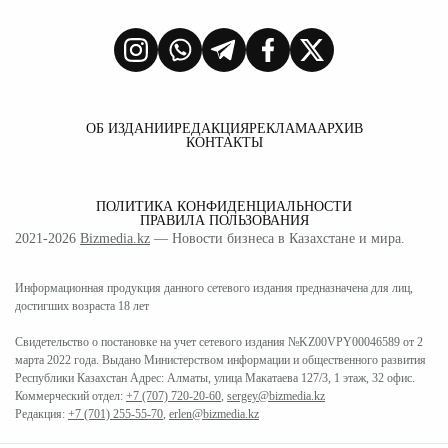
ОБ ИЗДАНИИ
РЕДАКЦИЯ
РЕКЛАМА
АРХИВ
КОНТАКТЫ
ПОЛИТИКА КОНФИДЕНЦИАЛЬНОСТИ
ПРАВИЛА ПОЛЬЗОВАНИЯ
2021-2026
Bizmedia.kz
— Новости бизнеса в Казахстане и мира.
Информационная продукция данного сетевого издания предназначена для лиц,
достигших возраста 18 лет
Свидетельство о постановке на учет сетевого издания №KZ00VPY00046589 от 2
марта 2022 года. Выдано Министерством информации и общественного развития
Республики Казахстан Адрес: Алматы, улица Макатаева 127/3, 1 этаж, 32 офис.
Коммерческий отдел:
+7 (707) 720-20-60
,
sergey@bizmedia.kz
Редакция:
+7 (701) 255-55-70
,
erlen@bizmedia.kz