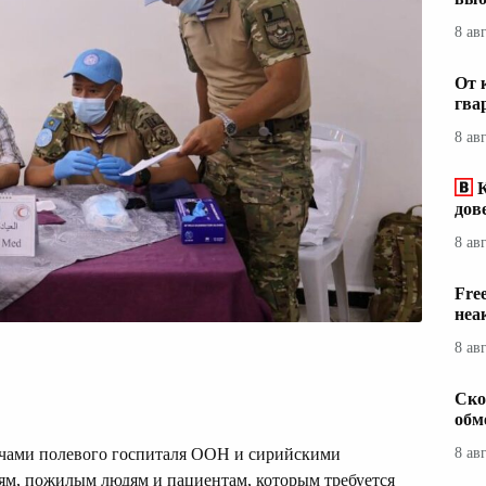
8 ав
От 
гва
8 ав
дов
8 ав
Fre
неа
8 ав
Ско
обм
ачами полевого госпиталя ООН и сирийскими
8 ав
ям, пожилым людям и пациентам, которым требуется