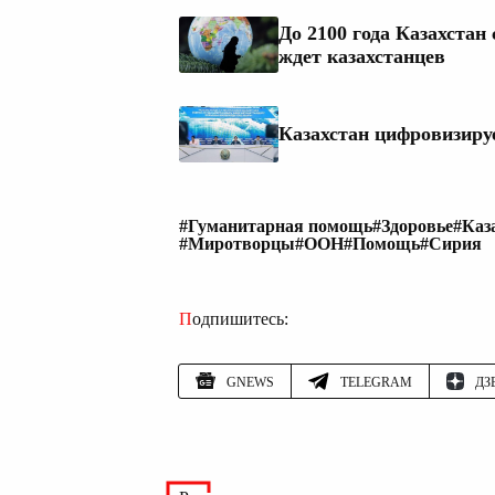
До 2100 года Казахстан
ждет казахстанцев
Казахстан цифровизируе
#Гуманитарная помощь
#Здоровье
#Каз
#Миротворцы
#ООН
#Помощь
#Сирия
Подпишитесь:
GNEWS
TELEGRAM
ДЗ