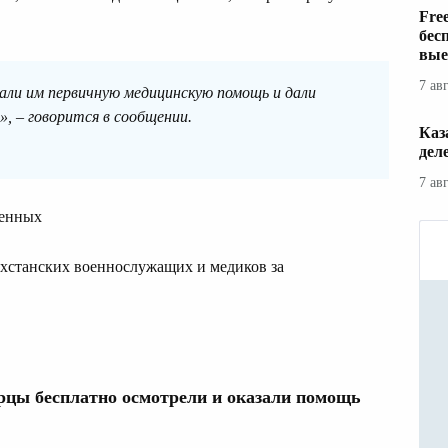
Fre
бес
вые
7 ав
али им первичную медицинскую помощь и дали
, – говорится в сообщении.
Каз
дел
7 ав
оенных
хстанских военнослужащих и медиков за
рцы бесплатно осмотрели и оказали помощь