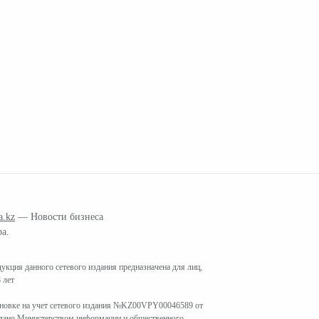
a.kz
— Новости бизнеса
ра.
кция данного сетевого издания предназначена для лиц,
 лет
ановке на учет сетевого издания №KZ00VPY00046589 от
ыдано Министерством информации и общественного