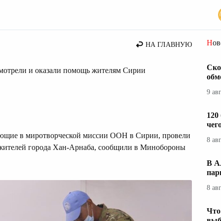
Но
НА ГЛАВНУЮ
Ско
смотрели и оказали помощь жителям Сирии
обм
9 ав
120
чег
ующие в миротворческой миссии ООН в Сирии, провели
8 ав
жителей города Хан-Арнаба, сообщили в Минобороны
В А
пар
8 ав
Что
выб