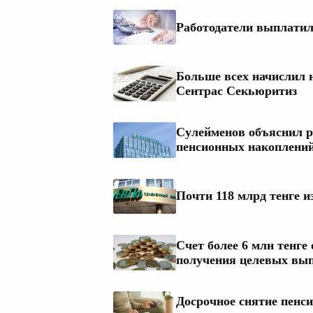
Работодатели выплатил
Больше всех начислил 
Сентрас Секьюритиз
Сулейменов объяснил р
пенсионных накоплени
Почти 118 млрд тенге 
Счет более 6 млн тенге
получения целевых вы
Досрочное снятие пенс