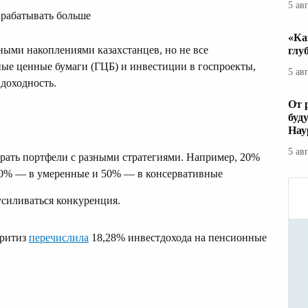
5 ав
арабатывать больше
«Ка
ыми накоплениями казахстанцев, но не все
глу
ые ценные бумаги (ГЦБ) и инвестиции в госпроекты,
5 ав
доходность.
От 
буд
Нау
5 ав
рать портфели с разными стратегиями. Например, 20%
0% — в умеренные и 50% — в консервативные
силиваться конкуренция.
юритиз
перечислила
18,28% инвестдохода на пенсионные