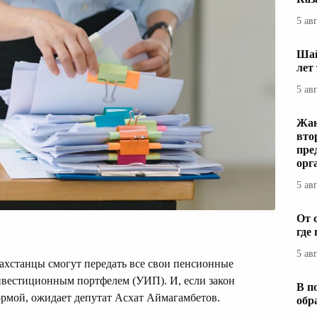
5 ав
Шай
лет
5 ав
Жаң
вто
пре
орг
5 ав
От 
где
5 ав
ахстанцы смогут передать все свои пенсионные
вестиционным портфелем (УИП). И, если закон
В п
ормой, ожидает депутат Асхат Аймагамбетов.
обр