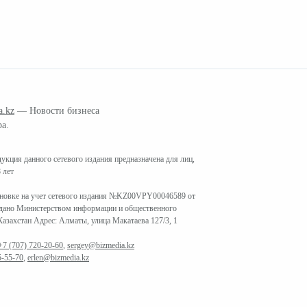
a.kz
— Новости бизнеса
ра.
кция данного сетевого издания предназначена для лиц,
 лет
ановке на учет сетевого издания №KZ00VPY00046589 от
ыдано Министерством информации и общественного
азахстан Адрес: Алматы, улица Макатаева 127/3, 1
+7 (707) 720-20-60
,
sergey@bizmedia.kz
5-55-70
,
erlen@bizmedia.kz