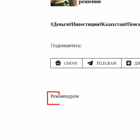
решения
#Деньги
#Инвестиции
#Казахстан
#Пенс
Подпишитесь:
GNEWS
TELEGRAM
ДЗ
Рекомендуем