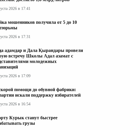
густа 2026 в 17:41
ка мошенников получила от 5 до 10
 тюрьмы
густа 2026 в 17:31
а адамдар и Дала Қырандары провели
рую встречу Школы Адал азамат с
дставителями молодежных
анизаций
густа 2026 в 17:09
скорой помощи до обувной фабрики:
 партии искали поддержку избирателей
густа 2026 в 16:54
орту Курык станут быстрее
абатывать грузы