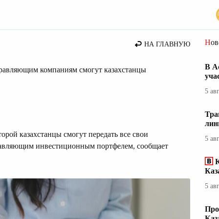
Но
НА ГЛАВНУЮ
В А
правляющим компаниям смогут казахстанцы
уча
5 ав
Тра
лин
торой казахстанцы смогут передать все свои
5 ав
равляющим инвестиционным портфелем, сообщает
Каз
5 ав
Про
Каз