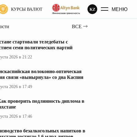
МЕНЮ
KZ
КУРСЫ ВАЛЮТ
вости
ВСЕ
стане стартовали теледебаты с
стием семи политических партий
густа 2026 в 21:22
нскаспийская волоконно-оптическая
ия связи «вынырнула» со дна Каспия
густа 2026 в 17:49
Как проверить подлинность диплома в
ахстане
густа 2026 в 17:46
изводство безалкогольных напитков в
ахстане достигло 1,6 млрд литров