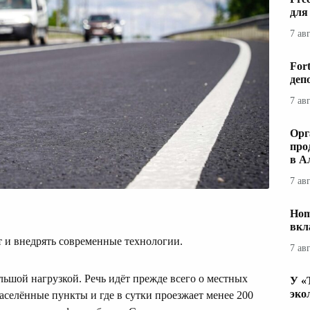
для
7 ав
For
деп
7 ав
Орг
про
в А
7 ав
Hom
вкл
 и внедрять современные технологии.
7 ав
льшой нагрузкой. Речь идёт прежде всего о местных
У «
эко
аселённые пункты и где в сутки проезжает менее 200