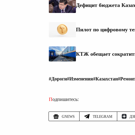
Дефицит бюджета Казахс
Пилот по цифровому тен
КТЖ обещает сократить
#Дороги
#Изменения
#Казахстан
#Ремонт
Подпишитесь:
GNEWS
TELEGRAM
ДЗ