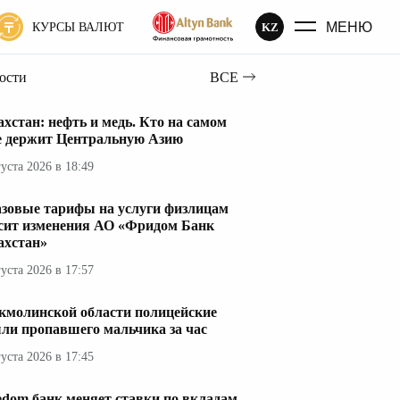
МЕНЮ
KZ
КУРСЫ ВАЛЮТ
вости
ВСЕ
ахстан: нефть и медь. Кто на самом
е держит Центральную Азию
густа 2026 в 18:49
азовые тарифы на услуги физлицам
сит изменения АО «Фридом Банк
ахстан»
густа 2026 в 17:57
кмолинской области полицейские
ли пропавшего мальчика за час
густа 2026 в 17:45
edom банк меняет ставки по вкладам