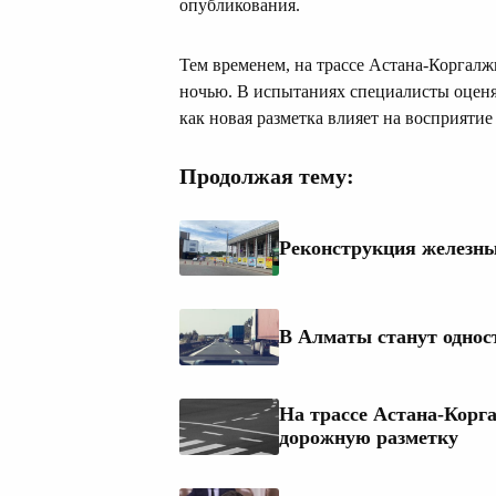
опубликования.
Тем временем, на трассе Астана-Коргалж
ночью. В испытаниях специалисты оценят
как новая разметка влияет на восприятие
Продолжая тему:
Реконструкция железны
В Алматы станут одност
На трассе Астана-Кор
дорожную разметку