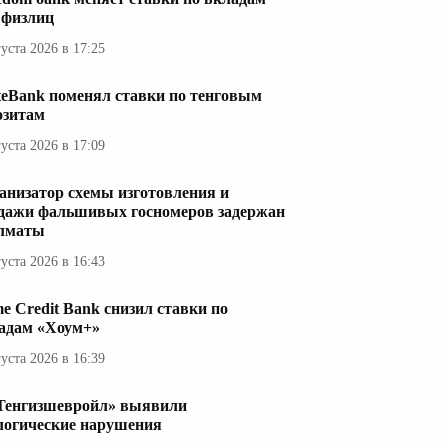
 физлиц
густа 2026 в 17:25
teBank поменял ставки по тенговым
озитам
густа 2026 в 17:09
анизатор схемы изготовления и
дажи фальшивых госномеров задержан
лматы
густа 2026 в 16:43
e Credit Bank снизил ставки по
адам «Хоум+»
густа 2026 в 16:39
Тенгизшевройл» выявили
логические нарушения