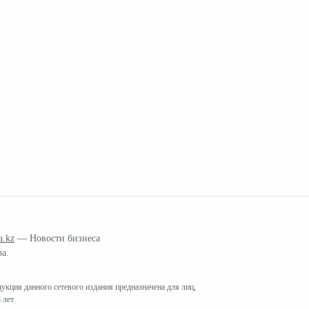
a.kz
— Новости бизнеса
ра.
кция данного сетевого издания предназначена для лиц,
 лет