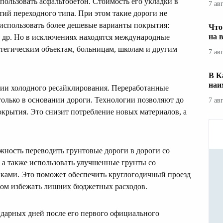
пользовать асфальтобетон. Стоимость его укладки в
7 ав
тий переходного типа. При этом такие дороги не
 использовать более дешевые варианты покрытия:
Что
на 
и др. Но в исключениях находятся международные
атегическим объектам, больницам, школам и другим
7 ав
В К
наи
ии холодного ресайклирования. Переработанные
только в основании дороги. Технологии позволяют до
7 ав
крытия. Это снизит потребление новых материалов, а
ность переводить грунтовые дороги в дороги со
а также использовать улучшенные грунты со
ами. Это поможет обеспечить круглогодичный проезд
том избежать лишних бюджетных расходов.
ендарных дней после его первого официального