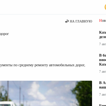
Но
НА ГЛАВНУЮ
Каз
 дорог
дел
7 ав
В б
вно
Каз
ументы по среднему ремонту автомобильных дорог,
7 ав
В А
наш
7 ав
Fre