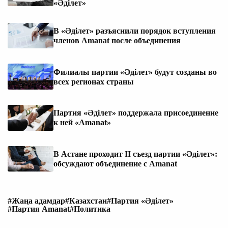
«Әділет»
В «Әділет» разъяснили порядок вступления
членов Amanat после объединения
Филиалы партии «Әділет» будут созданы во
всех регионах страны
Партия «Әділет» поддержала присоединение
к ней «Amanat»
В Астане проходит II съезд партии «Әділет»:
обсуждают объединение с Amanat
#Жаңа адамдар
#Казахстан
#Партия «Әділет»
#Партия Amanat
#Политика