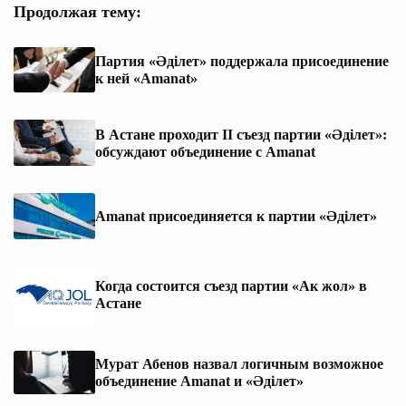
Продолжая тему:
Партия «Әділет» поддержала присоединение
к ней «Amanat»
В Астане проходит II съезд партии «Әділет»:
обсуждают объединение с Amanat
Amanat присоединяется к партии «Әділет»
Когда состоится съезд партии «Ак жол» в
Астане
Мурат Абенов назвал логичным возможное
объединение Amanat и «Әділет»