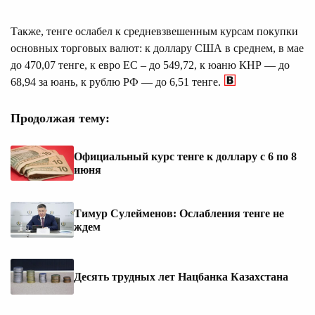
Также, тенге ослабел к средневзвешенным курсам покупки
основных торговых валют: к доллару США в среднем, в мае
до 470,07 тенге, к евро ЕС – до 549,72, к юаню КНР — до
68,94 за юань, к рублю РФ — до 6,51 тенге.
Продолжая тему:
Официальный курс тенге к доллару с 6 по 8
июня
Тимур Сулейменов: Ослабления тенге не
ждем
Десять трудных лет Нацбанка Казахстана