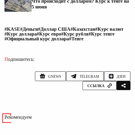
Что происходит с долларом? Курс к тенге на
5 июня
#KASE
#Деньги
#Доллар США
#Казахстан
#Курс валют
#Курс доллара
#Курс евро
#Курс рубля
#Курс тенге
#Официальный курс доллара
#Тенге
Подпишитесь:
GNEWS
TELEGRAM
ДЗЕН
ССЫЛКА
Рекомендуем