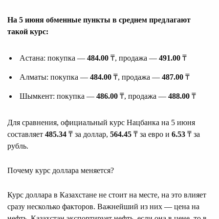
На 5 июня обменные пункты в среднем предлагают
такой курс:
Астана: покупка —
484.00
₸, продажа —
491.00
₸
Алматы: покупка —
484.00
₸, продажа —
487.00
₸
Шымкент: покупка —
486.00
₸, продажа —
488.00
₸
Для сравнения, официальный курс Нацбанка на 5 июня
составляет
485.34
₸ за доллар,
564.45
₸ за евро и
6.53
₸ за
рубль.
Почему курс доллара меняется?
Курс доллара в Казахстане не стоит на месте, на это влияет
сразу несколько факторов. Важнейший из них — цена на
нефть. Казахстан экспортирует нефть, если она в цене, то в