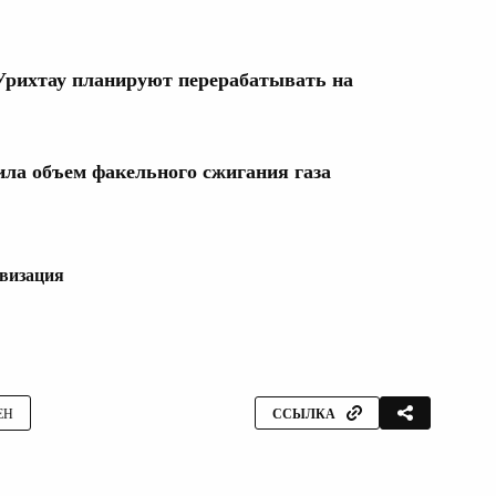
 Урихтау планируют перерабатывать на
ила объем факельного сжигания газа
визация
ЕН
ССЫЛКА