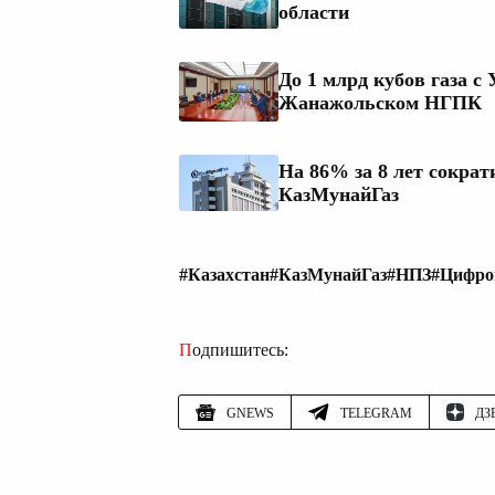
области
До 1 млрд кубов газа с
Жанажольском НГПК
На 86% за 8 лет сократ
КазМунайГаз
#Казахстан
#КазМунайГаз
#НПЗ
#Цифро
Подпишитесь:
GNEWS
TELEGRAM
ДЗ