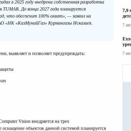
адах в 2025 году внедрена собственная разработка
 TUMAR. До конца 2027 года планируется
7,9
д, что обеспечит 100% охват», — заявил на
дет
 АО «НК «КазМунайГаз» Курмангазы Исказиев.
7 ав
Exx
уре
ни, выявляет и позволяет предупреждать:
7 ав
защиты
нах
omputer Vision внедряется на трех
 оснащение объектов данной системой планируется