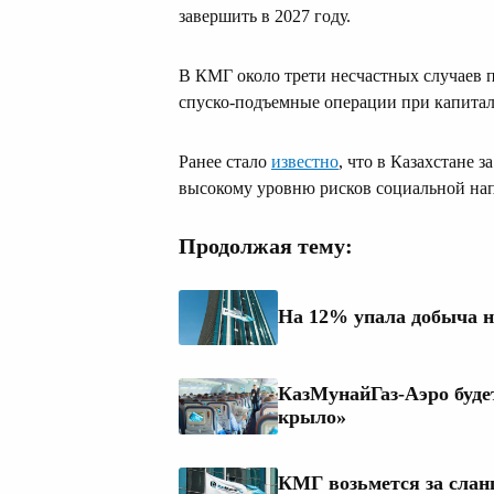
завершить в 2027 году.
В КМГ около трети несчастных случаев 
спуско-подъемные операции при капитал
Ранее стало
известно
, что в Казахстане 
высокому уровню рисков социальной нап
Продолжая тему:
На 12% упала добыча н
КазМунайГаз-Аэро будет
крыло»
КМГ возьмется за слан