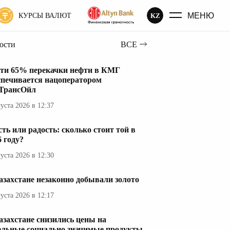
МЕНЮ
KZ
КУРСЫ ВАЛЮТ
вости
ВСЕ
ти 65% перекачки нефти в КМГ
спечивается нацоператором
ТрансОйл
густа 2026 в 12:37
сть или радость: сколько стоит той в
6 году?
густа 2026 в 12:30
азахстане незаконно добывали золото
густа 2026 в 12:17
азахстане снизились цены на
ельные социально значимые продукты