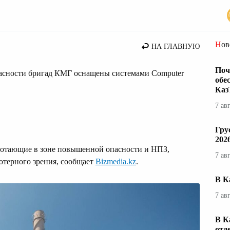
Но
НА ГЛАВНУЮ
Поч
асности бригад КМГ оснащены системами Computer
обе
Каз
7 ав
Гру
202
аботающие в зоне повышенной опасности и НПЗ,
7 ав
ютерного зрения, сообщает
Bizmedia.kz
.
В К
7 ав
В К
отд