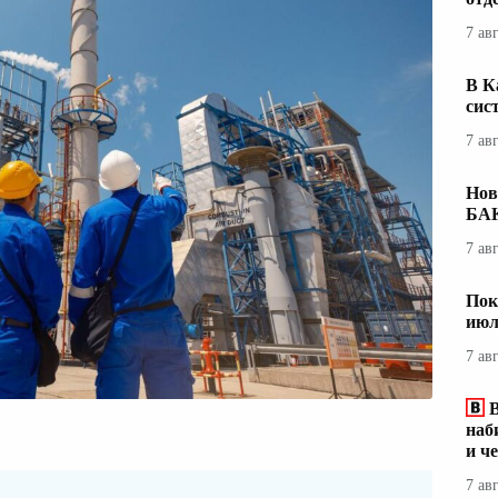
7 ав
В К
сис
7 ав
Нов
БА
7 ав
Пок
июл
7 ав
наб
и ч
7 ав