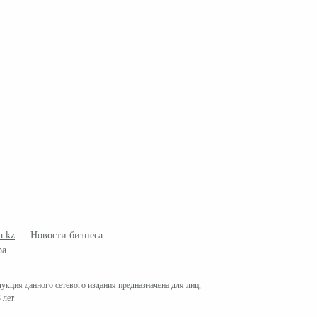
a.kz
— Новости бизнеса
ра.
кция данного сетевого издания предназначена для лиц,
 лет