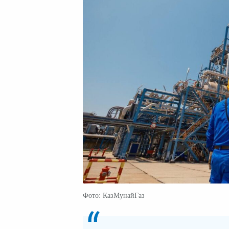
Фото: КазМунайГаз