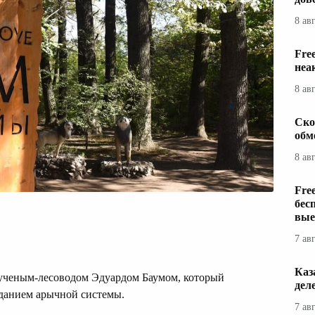
8 ав
Fre
неа
8 ав
Ско
обм
8 ав
Fre
бес
вые
7 ав
Каз
д ученым-лесоводом Эдуардом Баумом, который
дел
зданием арычной системы.
7 ав