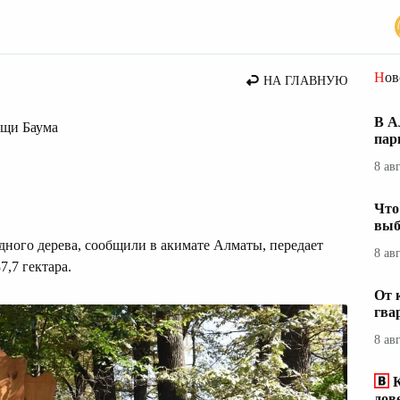
ты
Но
НА ГЛАВНУЮ
В А
ощи Баума
пар
8 ав
Что
выб
ного дерева, сообщили в акимате Алматы, передает
8 ав
7,7 гектара.
От 
гва
8 ав
дов