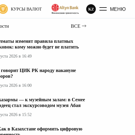
МЕНЮ
KZ
КУРСЫ ВАЛЮТ
вости
ВСЕ
лматы изменят правила платных
ковок: кому можно будет не платить
густа 2026 в 16:49
 говорит ЦИК РК народу накануне
оров?
густа 2026 в 16:00
казармы — к музейным залам: в Семее
рдеец стал экскурсоводом музея Абая
густа 2026 в 15:52
Как в Казахстане оформить цифровую
еренность