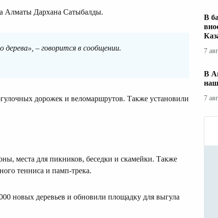
ма Алматы Дархана Сатыбалды.
В б
вно
Каз
о дерева», – говорится в сообщении.
7 ав
В А
наш
огулочных дорожек и веломаршрутов. Также установили
7 ав
оны, места для пикников, беседки и скамейки. Также
ного тенниса и памп-трека.
000 новых деревьев и обновили площадку для выгула